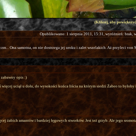
(Kliknij, aby powiększyć
Opublikowano: 1 sierpnia 2011, 15:31, wyróżnień: brak,
zm... Ona samotna, on nie dostrzega jej uroku i zalet wszelakich. Aż przyleci von S
n zabawny opis :)
więcej uciął u dołu, do wysokości końca liścia na którym siedzi Żabeo to byłoby 
ej żabich amantów i bardziej łęgowych stworków. Jest też grzyb. Ale jego sromota