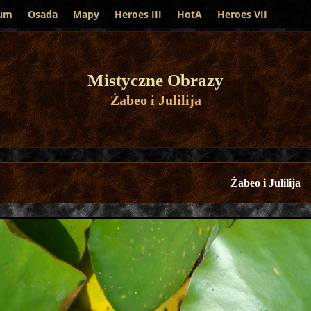
um
Osada
Mapy
Heroes III
HotA
Heroes VII
Mistyczne Obrazy
Żabeo i Julilija
Żabeo i Julilija