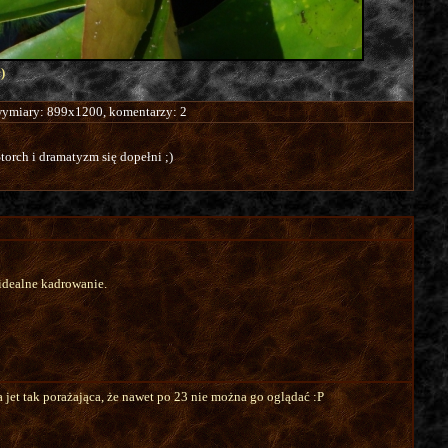
)
 wymiary: 899x1200, komentarzy: 2
torch i dramatyzm się dopełni ;)
idealne kadrowanie.
 jet tak porażająca, że nawet po 23 nie można go oglądać :P