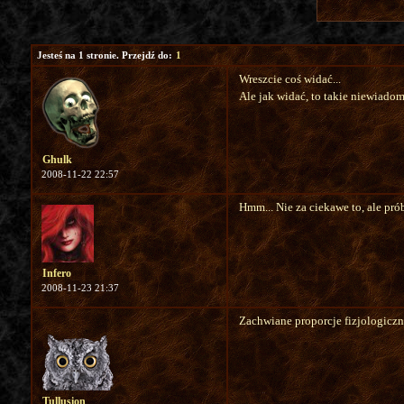
Jesteś na 1 stronie. Przejdź do:
1
Wreszcie coś widać...
Ale jak widać, to takie niewiadom
Ghulk
2008-11-22 22:57
Hmm... Nie za ciekawe to, ale prób
Infero
2008-11-23 21:37
Zachwiane proporcje fizjologiczne
Tullusion