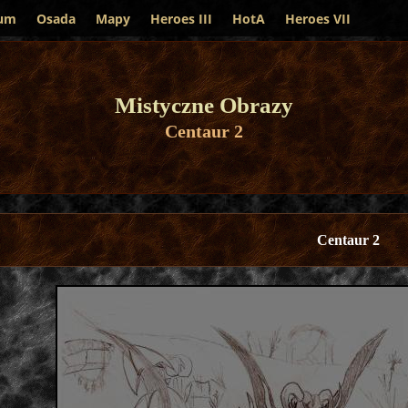
um
Osada
Mapy
Heroes III
HotA
Heroes VII
Mistyczne Obrazy
Centaur 2
Centaur 2