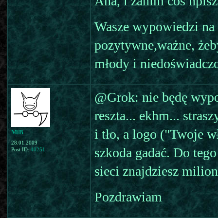
Aha, i zanim coś npisze
Wasze wypowiedzi na 
pozytywne,ważne, żeby
młody i niedoświadczon
@Grok: nie będę wypowi
reszta... ekhm... stras
i tło, a logo ("Twoje 
MiB
28.01.2009
szkoda gadać. Do tego
Post ID:
40251
sieci znajdziesz milion
Pozdrawiam