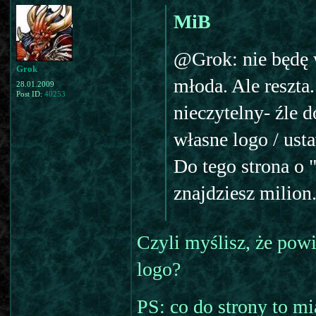
MiB
@Grok: nie będę w
Grok
młoda. Ale reszta.
28.01.2009
Post ID:
40253
nieczytelny- źle d
własne logo / ust
Do tego strona o 
znajdziesz milion
Czyli myślisz, że pow
logo?
PS: co do strony to mi