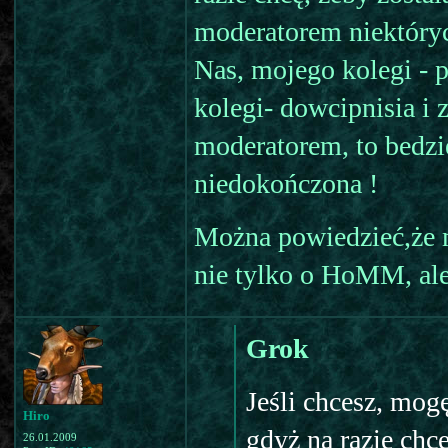
moderatorem niektóryc
Nas, mojego kolegi - 
kolegi- dowcipnisia i z
moderatorem, to bedzie 
niedokończona !
Można powiedzieć,że m
nie tylko o HoMM, ale 
Grok
Jeśli chcesz, mogę
Hiro
gdyż na razie chc
26.01.2009