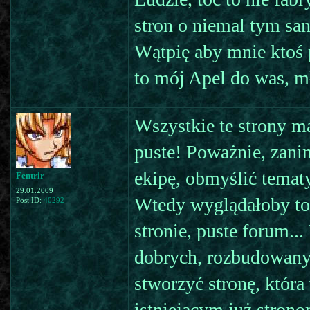
stron o niemal tym sa
Wątpię aby mnie ktoś p
to mój Apel do was, mł
Wszystkie te strony m
puste! Poważnie, zanim
ekipę, obmyślić tematy
Fentrir
29.01.2009
Wtedy wyglądałoby to b
Post ID:
40292
stronie, puste forum.
dobrych, rozbudowanych
stworzyć stronę, któr
istniejącym już stron