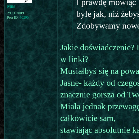
I prawdę mówiąc u
MiB
byle jak, niż żeb
29.01.2009
Post ID:
40295
Zdobywamy nowe 
Jakie doświadczenie? 
w linki?
Musiałbyś się na poważ
Jasne- każdy od czego
znacznie gorsza od Two
Miała jednak przewagę
całkowicie sam,
stawiając absolutnie 