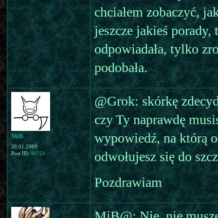
chciałem zobaczyć, jak 
jeszcze jakieś porady, 
odpowiadała, tylko zro
podobała.
@Grok: skórkę zdecyd
czy Ty naprawdę musi
wypowiedź, na którą 
MiB
28.01.2009
odwołujesz się do szc
Post ID:
40254
Pozdrawiam
MiB@: Nie, nie muszę