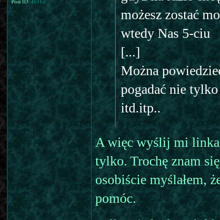
Post ID:
40165
możesz zostać mod
wtedy Nas 5-ciu
[...]
Można powiedzieć,
pogadać nie tylko
itd.itp..
A więc wyślij mi link
tylko. Trochę znam si
osobiście myślałem, że
pomóc.