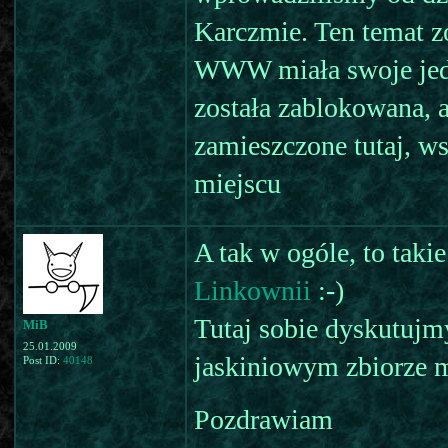
Karczmie. Ten temat z
WWW miała swoje jedn
została zablokowana, a
zamieszczone tutaj, w
miejscu
A tak w ogóle, to tak
Linkownii
:-)
Tutaj sobie dyskutujmy
MiB
25.01.2009
jaskiniowym zbiorze m
Post ID:
40148
Pozdrawiam