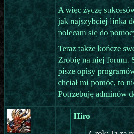
A więc życzę sukcesów
jak najszybciej linka d
polecam się do pomocy,
Teraz także kończe swo
Zrobię na niej forum. 
pisze opisy programów
chciał mi pomóc, to n
Potrzebuję adminów d
Hiro
Grok: Ja za 