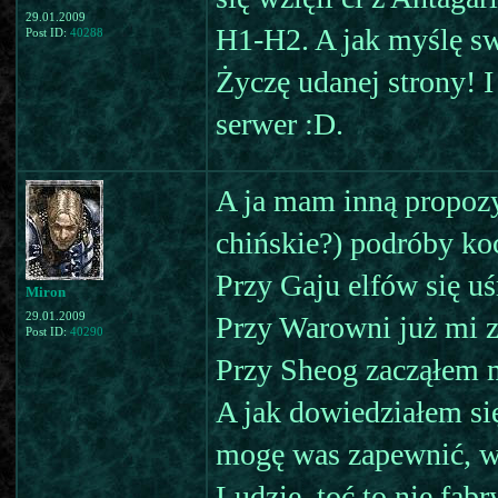
29.01.2009
H1-H2. A jak myślę sw
Post ID:
40288
Życzę udanej strony! I
serwer :D.
A ja mam inną propozyc
chińskie?) podróby ko
Przy Gaju elfów się u
Miron
29.01.2009
Przy Warowni już mi z
Post ID:
40290
Przy Sheog zacząłem 
A jak dowiedziałem się
mogę was zapewnić, w
Ludzie, toć to nie fa