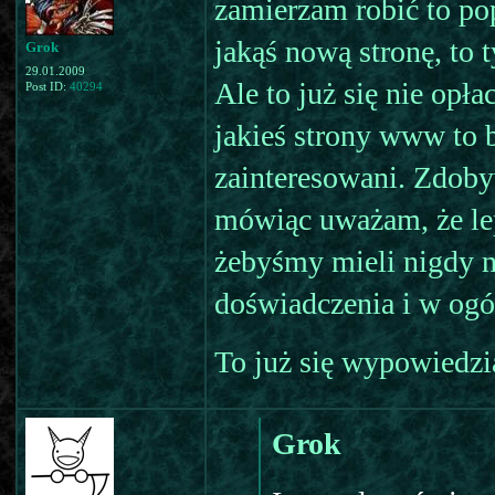
zamierzam robić to p
jakąś nową stronę, to 
Grok
29.01.2009
Ale to już się nie opł
Post ID:
40294
jakieś strony www to 
zainteresowani. Zdob
mówiąc uważam, że lepi
żebyśmy mieli nigdy
doświadczenia i w ogó
To już się wypowiedzi
Grok