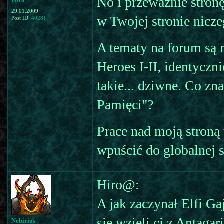
No i przeważnie stronę 
Hiro
29.01.2009
w Twojej stronie nicze
Post ID:
40281
A tematy na forum są n
Heroes I-II, identycz
takie... dziwne. Co zn
Pamięci"?
Prace nad moją stroną 
wpuścić do globalnej si
Hiro@:
A jak zaczynał Elfi Ga
się wzięli ci z Antagar
Nebirios