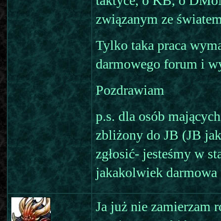
taktyce, o KB, o DM
związanym ze świat
Tylko taka praca wyma
darmowego forum i wyb
Pozdrawiam
p.s. dla osób mającyc
zbliżony do JB (JB ja
zgłosić- jesteśmy w st
jakakolwiek darmowa u
Ja już nie zamierzam r