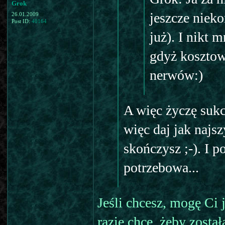
Grok
jeszcze nieko
26.01.2009
Post ID:
40164
już). I nikt 
gdyż kosztowa
nerwów:)
A więc życzę suk
więc daj jak najsz
skończysz ;-). I p
potrzebowa...
Jeśli chcesz, mogę Ci 
razie chcę, żeby zost