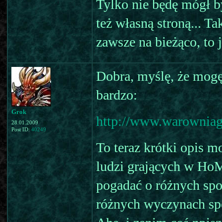
Tylko nie będę mógł b
też własną stroną... Ta
zawsze na bieżąco, to 
Dobra, myślę, że mogę 
bardzo:
Grok
http://www.warowniagr
28.01.2009
Post ID:
40249
To teraz krótki opis m
ludzi grających w HoM
pogadać o różnych sp
różnych wyczynach sp