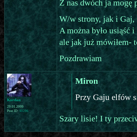
Z nas dwóch ja mogę 
W/w strony, jak i Gaj,
A można było usiąść i 
ale jak już mówiłem- 
Pozdrawiam
Miron
Przy Gaju elfów 
Kordan
29.01.2009
Post ID:
40296
Szary lisie! I ty przec