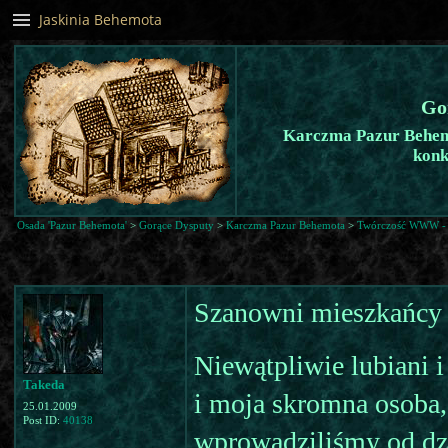
Jaskinia Behemota
Go
Karczma Pazur Behem
konk
Osada 'Pazur Behemota'
>
Gorące Dysputy
>
Karczma Pazur Behemota
>
Twórczość WWW - cz
Szanowni mieszkańcy
Niewątpliwie lubiani 
Takeda
i moja skromna osoba
25.01.2009
Post ID:
40138
wprowadziliśmy od dz