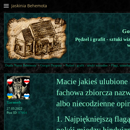
Jaskinia Behemota
Go
Pędzel i grafit - sztuki w
w
Osada 'Pazur Behemota'
>
Gorące Dysputy
>
Pędzel i grafit - sztuki wizualne
>
Flagi, sztand
Macie jakieś ulubione f
fachowa zbiorcza nazw
albo niecodzienne opi
Tarnoob
27.03.2022
Post ID:
87664
1. Najpiękniejszą flagą
pokój między hinduizm