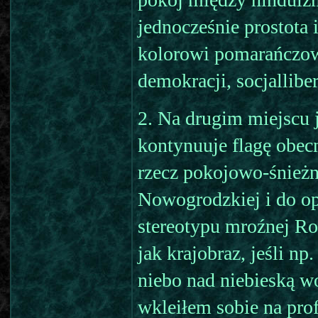
jednocześnie prostota 
kolorowi pomarańczow
demokracji, socjallib
2. Na drugim miejscu 
kontynuuje flagę obec
rzecz pokojowo-śnieżn
Nowogrodzkiej i do opo
stereotypu mroźnej Ros
jak krajobraz, jeśli n
niebo nad niebieską wo
wkleiłem sobie na pro