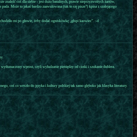
e znaleźć coś dla siebie - jest dużo banalnych, prawie nieprzyzwoitych żartów,
ie pada. Może to jakaś bardzo zaawulowana (tak to się pisze?) kpina z szalejącego
chodziło mi po głowie, żeby dodać ogniskówkę „głupi kaowiec”. :-d
hy.
 wytłumaczony wprost, czyli wyłudzanie pieniędzy od ciotki i szukanie dublera.
ego, coś co weszło do języka i kultury polskiej tak samo głęboko jak klasyka literatury.