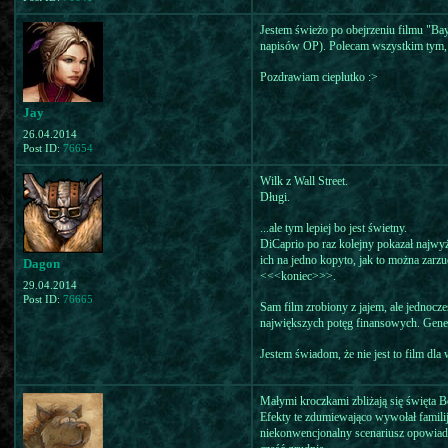
Jestem świeżo po obejrzeniu filmu "Ba
napisów OP). Polecam wszystkim tym, kt
Pozdrawiam cieplutko :>
Jay
26.04.2014
Post ID:
76654
Wilk z Wall Street.
Długi.
...ale tym lepiej bo jest świetny.
DiCaprio po raz kolejny pokazał najwyżs
ich na jedno kopyto, jak to można za
Dagon
<<<koniec>>>.
29.04.2014
Post ID:
76665
Sam film zrobiony z jajem, ale jednoc
największych potęg finansowych. Genera
Jestem świadom, że nie jest to film dla
Małymi kroczkami zbliżają się święta 
Efekty te zdumiewająco wywołał familij
niekonwencjonalny scenariusz opowiada 