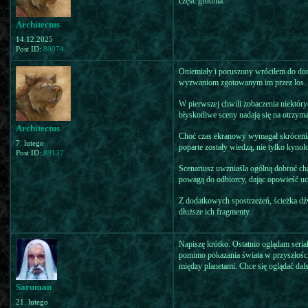
część grudnia.
Architectus
14.12.2025
Post ID:
89074
Oniemiały i poruszony wróciłem do domu
wyzwaniom zgotowanym im przez los. O
W pierwszej chwili zobaczenia niektóry
błyskotliwe sceny nadają się na otrzym
Architectus
Choć czas ekranowy wymagał skrócenia t
7. lutego
poparte zostały wiedzą, nie tylko kyno
Post ID:
89137
Scenariusz uwzniaśla ogólną dobroć char
powagą do odbiorcy, dając opowieść uc
Z dodatkowych spostrzeżeń, ścieżka dź
dłuższe ich fragmenty.
Napiszę krótko. Ostatnio oglądam serial
pomimo pokazania świata w przyszłości 
między planetami. Chce się oglądać dal
Saruman
21. lutego