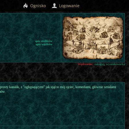
Ognisko
Logowanie
spis stolików
spis wątków
Wędrowiec:
zaloguj
,
wyszukiwarka
rosty kanalik, z "ogłupiającymi" jak ujął to mój ojciec, komediami, głównie serialami
mów.