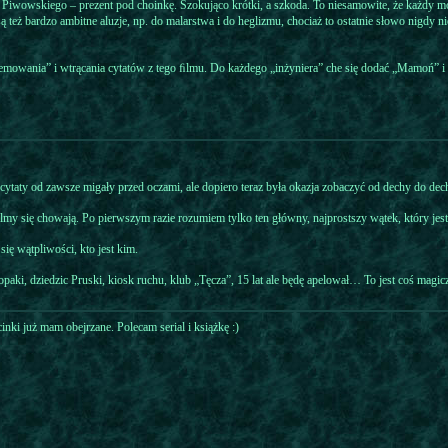
Piwowskiego – prezent pod choinkę. Szokująco krótki, a szkoda. To niesamowite, że każdy moż
są też bardzo ambitne aluzje, np. do malarstwa i do heglizmu, chociaż to ostatnie słowo nigdy n
emowania” i wtrącania cytatów z tego ﬁlmu. Do każdego „inżyniera” che się dodać „Mamoń” i 
cytaty od zawsze migały przed oczami, ale dopiero teraz była okazja zobaczyć od dechy do dec
lmy się chowają. Po pierwszym razie rozumiem tylko ten główny, najprostszy wątek, który jest
się wątpliwości, kto jest kim.
paki, dziedzic Pruski, kiosk ruchu, klub „Tęcza”, 15 lat ale będę apelował… To jest coś magiczn
ki już mam obejrzane. Polecam serial i książkę :)