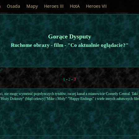
m
Osada
Mapy
Heroes III
HotA
Heroes VII
Gorące Dysputy
Ruchome obrazy - film - "Co aktualnie oglądacie?"
e?
3
1
-
2
-
eci, nie mogę wymeinić pojedynczych tytułów, raczej kanał a mianowicie Comedy Central. Taki p
 "Hoży Doktoży" (błąd celowy)"Mike i Moly" "Happy Endings" i wiele innych zabawnych fil