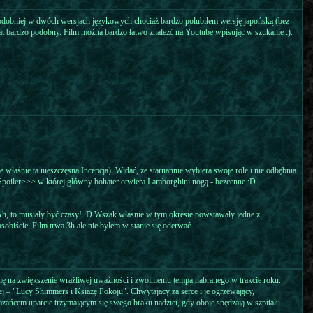
podobniej w dwóch wersjach językowych chociaż bardzo polubiłem wersję japońską (bez
at bardzo podobny. Film można bardzo łatwo znaleźć na Youtube wpisując w szukanie :).
e właśnie ta nieszczęsna Incepcja). Widać, że starnannie wybiera swoje role i nie odbębnia
poiler>>> w której główny bohater otwiera Lamborghini nogą - bezcenne :D
Ah, to musiały być czasy! :D Wszak własnie w tym okresie powstawały jedne z
obiście. Film trwa 3h ale nie byłem w stanie się oderwać.
ę na zwiększenie wrażliwej uważności i zwolnieniu tempa nabranego w trakcie roku.
ej – "Lucy Shimmers i Książę Pokoju". Chwytający za serce i je ogrzewający,
kazańcem uparcie trzymającym się swego braku nadziei, gdy oboje spędzają w szpitalu