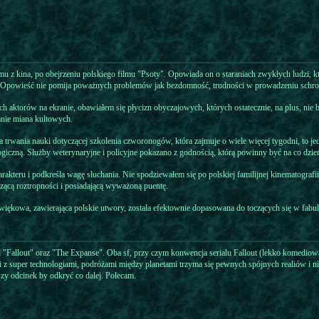
 z kina, po obejrzeniu polskiego filmu "Psoty". Opowiada on o staraniach zwykłych ludzi, któ
powieść nie pomija poważnych problemów jak bezdomność, trudności w prowadzeniu schronis
ch aktorów na ekranie, obawiałem się płycizn obyczajowych, których ostatecznie, na plus, nie 
anie miana kultowych.
rwania nauki dotyczącej szkolenia czworonogów, która zajmuje o wiele więcej tygodni, to jedna
logiczną. Służby weterynaryjne i policyjne pokazano z godnością, którą powinny być na co dzi
akteru i podkreśla wagę słuchania. Nie spodziewałem się po polskiej familijnej kinematografii
zącą roztropności i posiadającą wyważoną puentę.
więkowa, zawierająca polskie utwory, została efektownie dopasowana do toczących się w fabu
 "Fallout" oraz "The Expanse". Oba sf, przy czym konwencja serialu Fallout (lekko komediowa) 
z super technologiami, podróżami między planetami trzyma się pewnych spójnych realiów i nie 
szy odcinek by odkryć co dalej. Polecam.