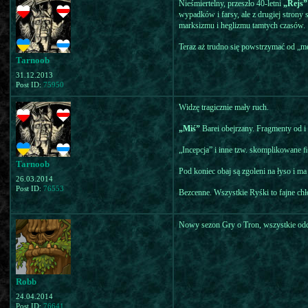
Nieśmiertelny, przeszło 40-letni
„Rejs”
wypadków i farsy, ale z drugiej strony 
marksizmu i heglizmu tamtych czasów.
Teraz aż trudno się powstrzymać od „m
Tarnoob
31.12.2013
Post ID:
75950
Widzę tragicznie mały ruch.
„Miś”
Barei obejrzany. Fragmenty od i 
„Incepcja” i inne tzw. skomplikowane ﬁ
Tarnoob
Pod koniec obaj są zgoleni na łyso i ma 
26.03.2014
Post ID:
76553
Bezcenne. Wszystkie Ryśki to fajne chło
Nowy sezon Gry o Tron, wszystkie odcin
Robb
24.04.2014
Post ID:
76641