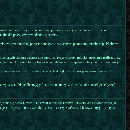
rych celem jest wyleczenie rannego pieska, a przy tym ich chęciach sprostania
ka dla psów, czy rozpadanie się rodziny.
było, zaś gra aktorska, poparta sensownie napisanymi postaciami, przekonuje. Niektóre
k przedstawione zachowania istot i ich reakcje, gesty, mimika prezentują realizm oraz
eń otaczane. Nowinki technologiczne przedstawiono w sposób, który nie zraża odbiorcy.
 jeszcze takiego seansu z wartościami. Jest bajkowy, jednak jego twórcy podeszli z
le wydarzeń. Dla osób znających określone muzyczne dzieła miło może być usłyszeć
stała się nieco nużąca. The Expanse nie jest nowym serialem, ale ciekawe jest to, że
jest to czysta fantastyka rodem z StarTrek czy StarWars. Ciekawa intryga, polityka