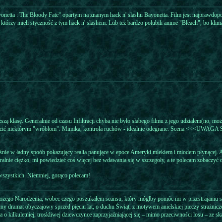
yonetta : The Bloody Fate" opartym na znanym hack n' slashu Bayonetta. Film jest najprawdo
órzy mieli styczność z tym hack n' slashem. Lub też bardzo polubili anime "Bleach", bo klim
zą klasę. Generalnie od czasu Infiltracji chyba nie było słabego filmu z jego udziałem(no, moż
rzucić niektórym "wróblom". Mimika, kontrola ruchów - idealnie odegrane. Scena <<<UWAGA S
ześnie w ładny spoób pokazujący realia panujące w epoce Ameryki mlekiem i miodem płynącej. 
lnie ciężko, mi powiedzieć coś więcej bez wdawania się w szczegoły, a te polecam zobaczyć os
 wszystkich. Niemniej, gorąco polecam!
Bożego Narodzenia, wobec czego poszukałem seansu, który mógłby pomóc mi w przestrajaniu si
ny dramat obyczajowy sprzed pięciu lat, o duchu Świąt, z motywem anielskiej pieczy strażnicz
o kilkuletniej, troskliwej dziewczynce zaprzyjaźniającej się – mimo przeciwności losu – ze s