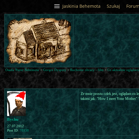
Jaskinia Behemota
Szukaj
Foru
Osada 'Pazur Behemota'
>
Gorące Dysputy
>
Ruchome obrazy - film
>
Co aktualnie oglądaci
Ze mnie prostu człek jest, oglądam co l
takimi jak: "How I meet Your Mother"
Bychu
27.07.2012
Post ID:
70338