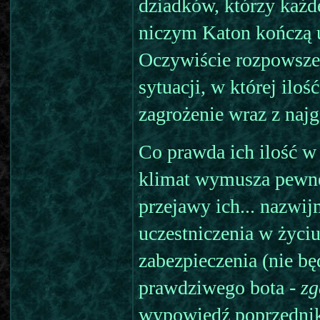
dziadków, którzy każd
niczym Katon kończą 
Oczywiście rozpowszec
sytuacji, w której ilo
zagrożenie wraz z najg
Co prawda ich ilość w J
klimat wymusza pewne
przejawy ich... nazwi
uczestniczenia w życiu
zabezpieczenia (nie b
prawdziwego bota -
zg
wypowiedź poprzednik