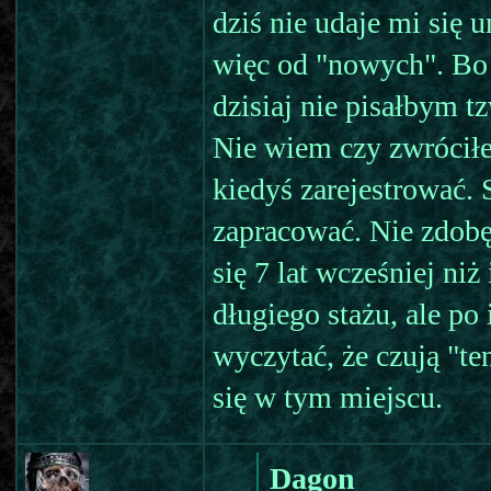
dziś nie udaje mi si
więc od "nowych". Bo
dzisiaj nie pisałbym 
Nie wiem czy zwróciłeś
kiedyś zarejestrować. 
zapracować. Nie zdobęd
się 7 lat wcześniej niż 
długiego stażu, ale p
wyczytać, że czują "te
się w tym miejscu.
Dagon