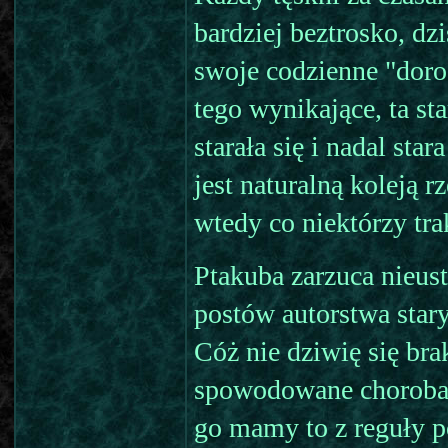
bardziej beztrosko, dz
swoje codzienne "doros
tego wynikające, ta st
starała się i nadal st
jest naturalną koleją 
wtedy co niektórzy tr
Ptakuba zarzuca nieus
postów autorstwa star
Cóż nie dziwię się bra
spowodowane choroba 
go mamy to z reguły p