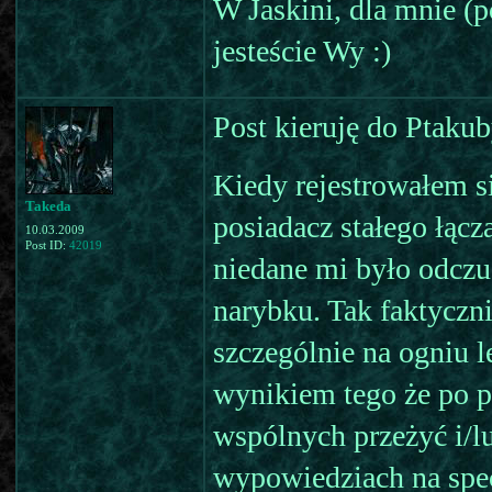
W Jaskini, dla mnie (p
jesteście Wy :)
Post kieruję do Ptakub
Kiedy rejestrowałem s
Takeda
posiadacz stałego łącz
10.03.2009
Post ID:
42019
niedane mi było odczu
narybku. Tak faktyczni
szczególnie na ogniu l
wynikiem tego że po p
wspólnych przeżyć i/l
wypowiedziach na spec