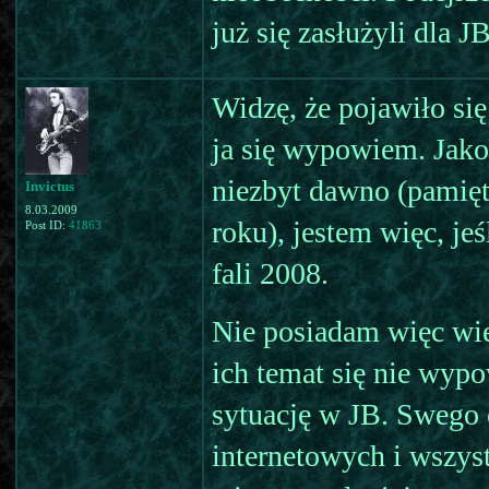
już się zasłużyli dla JB
Widzę, że pojawiło si
ja się wypowiem. Jako
niezbyt dawno (pamięt
Invictus
8.03.2009
roku), jestem więc, je
Post ID:
41863
fali 2008.
Nie posiadam więc wie
ich temat się nie wy
sytuację w JB. Swego c
internetowych i wszyst