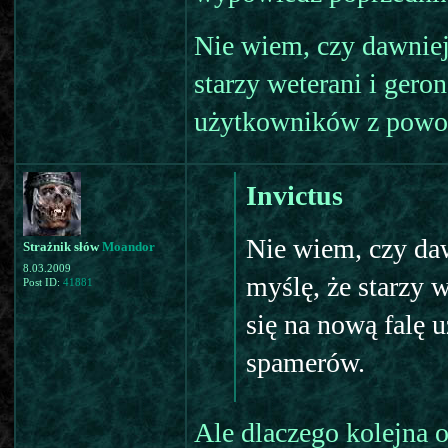
Nie wiem, czy dawniej
starzy weterani i gero
użytkowników z powod
Invictus
Nie wiem, czy daw
Strażnik słów
Moandor
8.03.2009
myślę, że starzy 
Post ID:
41881
się na nową falę
spamerów.
Ale dlaczego kolejna 