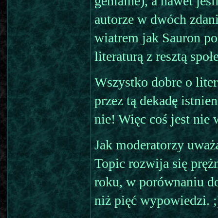
genialne), a nawet jeśl
autorze w dwóch zdania
wiatrem jak Sauron po
literaturą z resztą społ
Wszystko dobre o liter
przez tą dekadę istnie
nie! Więc coś jest nie
Jak moderatorzy uważaj
Topic rozwija się pręż
roku, w porównaniu do
niż pięć wypowiedzi. ;