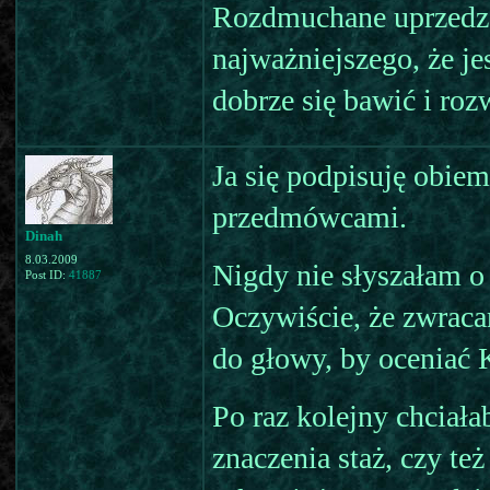
Rozdmuchane uprzedze
najważniejszego, że j
dobrze się bawić i roz
Ja się podpisuję obi
przedmówcami.
Dinah
8.03.2009
Nigdy nie słyszałam o 
Post ID:
41887
Oczywiście, że zwraca
do głowy, by oceniać K
Po raz kolejny chciał
znaczenia staż, czy też