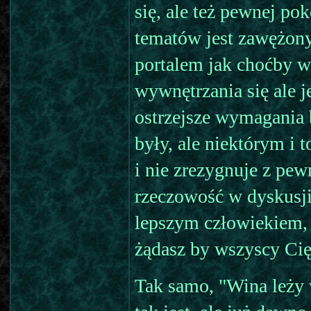
się, ale też pewnej pok
tematów jest zawężon
portalem jak choćby w
wywnętrzania się ale j
ostrzejsze wymagania b
były, ale niektórym i 
i nie zrezygnuje z pew
rzeczowość w dyskusji
lepszym człowiekiem, 
żądasz by wszyscy Cię 
Tak samo, "Wina leży 