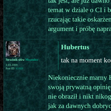
tak jest, ale już dawno
temat w dziale o CI i
rzucając takie oskarż
argument i próbę napr
Hubertus
tak na moment ko
Strażnik słów
Moandor
3.03.2009
Post ID:
41669
Niekoniecznie marny H
swoją prywatną opinię,
nie obraził i nikt nik
jak za dawnych dobryc