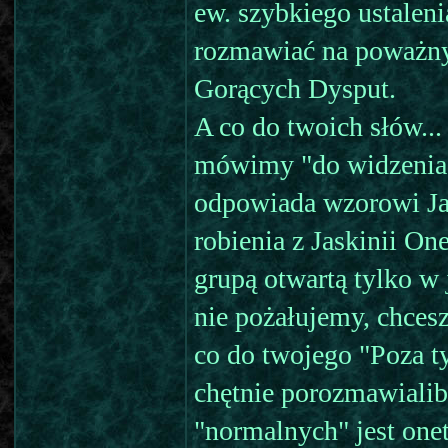
ew. szybkiego ustalen
rozmawiać na poważny
Gorących Dysput.
A co do twoich słów..
mówimy "do widzenia"
odpowiada wzorowi Jas
robienia z Jaskinii One
grupą otwartą tylko w 
nie pożałujemy, chcesz
co do twojego "Poza t
chętnie porozmawialib
"normalnych" jest onet