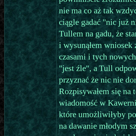
nie ma co aż tak wzdyc
ciągle gadać "nic już 
Tullem na gadu, że st
i wysunąłem wniosek ż
czasami i tych nowych 
"jest źle", a Tull odpo
przyznać że nic nie d
Rozpisywałem się na te
wiadomość w Kawerni
które umożliwiłyby po
na dawanie młodym sz