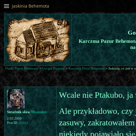
Jaskinia Behemota
Go
Karczma Pazur Behemota -
na
Osada 'Pazur Behemota'
>
Gorące Dysputy
>
Karczma Pazur Behemota
> Jaskinia, co jest w 
Wcale nie Ptakubo, ja 
Ale przykładowo, czy
Strażnik słów
Moandor
2.03.2009
zasuwy, zakratowałem 
Post ID:
41664
niekiedy pojawiało się