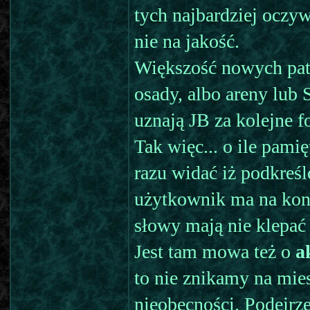
tych najbardziej oczywi
nie na jakość.
Większość nowych patr
osady, albo areny lub 
uznają JB za kolejne 
Tak więc... o ile pam
razu widać iż podkreśl
użytkownik ma na konc
słowy mają nie klepać
Jest tam mowa też o
a
to nie znikamy na mie
nieobecności. Podejrze