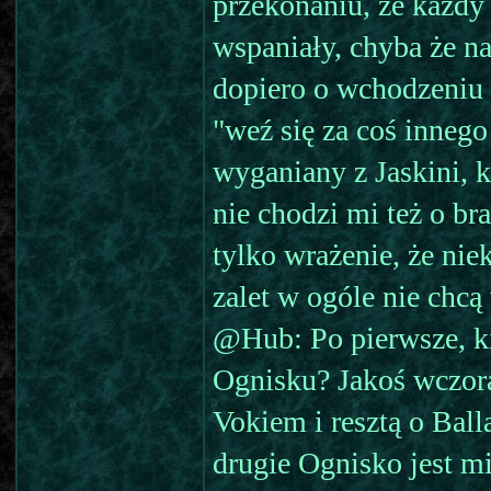
przekonaniu, że każdy
wspaniały, chyba że na
dopiero o wchodzeniu 
"weź się za coś innego 
wyganiany z Jaskini, k
nie chodzi mi też o b
tylko wrażenie, że nie
zalet w ogóle nie chcą
@Hub: Po pierwsze, kie
Ognisku? Jakoś wczor
Vokiem i resztą o Ball
drugie Ognisko jest m