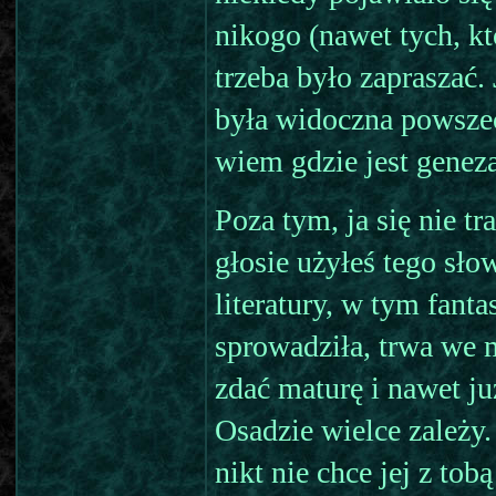
nikogo (nawet tych, k
trzeba było zapraszać. 
była widoczna powszec
wiem gdzie jest geneza,
Poza tym, ja się nie t
głosie użyłeś tego sł
literatury, w tym fanta
sprowadziła, trwa we 
zdać maturę i nawet ju
Osadzie wielce zależy.
nikt nie chce jej z to