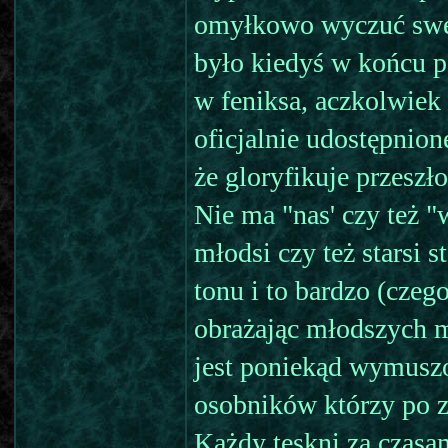
omyłkowo wyczuć swego
było kiedyś w końcu po
w feniksa, aczkolwiek 
oficjalnie udostępnio
że gloryfikuje przeszł
Nie ma "nas' czy też 
młodsi czy też starsi s
tonu i to bardzo (czeg
obrażając młodszych m
jest poniekąd wymuszo
osobników którzy po 
Każdy tęskni za czasam