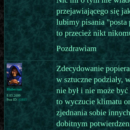
przejawiającego się j
lubimy pisania "posta 
to przecież nikt nikom
Pozdrawiam
Zdecydowanie popiera
w sztuczne podziały, w 
nie był i nie może być
Hubertus
8.03.2009
to wyczucie klimatu o
Post ID:
41885
zjednania sobie innych
dobitnym potwierdzen