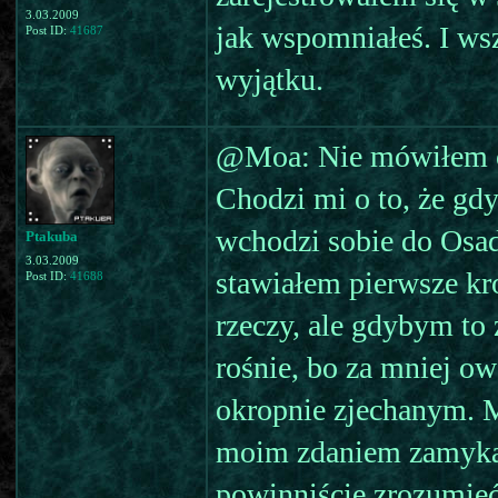
3.03.2009
jak wspomniałeś. I wsz
Post ID:
41687
wyjątku.
@Moa: Nie mówiłem o 
Chodzi mi o to, że gd
wchodzi sobie do Osady
Ptakuba
3.03.2009
stawiałem pierwsze kr
Post ID:
41688
rzeczy, ale gdybym to
rośnie, bo za mniej o
okropnie zjechanym. M
moim zdaniem zamykac
powinniście zrozumieć,