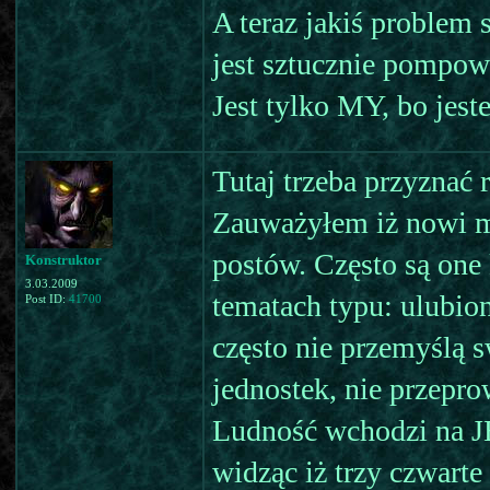
A teraz jakiś problem s
jest sztucznie pompowa
Jest tylko MY, bo jeste
Tutaj trzeba przyznać 
Zauważyłem iż nowi mi
postów. Często są one
Konstruktor
3.03.2009
tematach typu: ulubion
Post ID:
41700
często nie przemyślą s
jednostek, nie przepr
Ludność wchodzi na JB 
widząc iż trzy czwarte