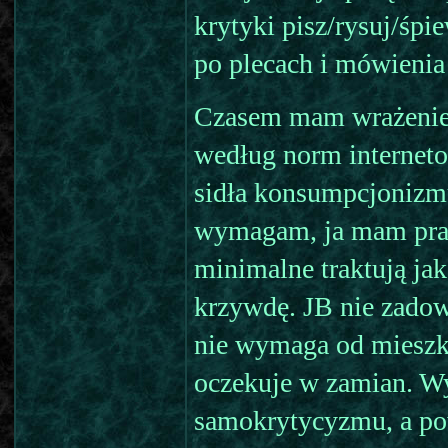
krytyki pisz/rysuj/śpie
po plecach i mówienia 
Czasem mam wrażenie 
według norm internet
sidła konsumpcjonizmu 
wymagam, ja mam pra
minimalne traktują ja
krzywdę. JB nie zadowa
nie wymaga od mieszka
oczekuje w zamian. Wy
samokrytycyzmu, a po