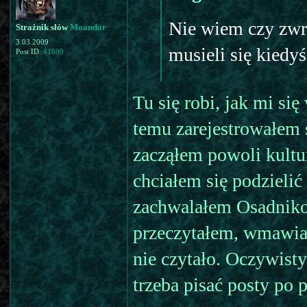
Nie wiem czy zwró
Strażnik słów
Moandor
3.03.2009
musieli się kiedyś
Post ID:
41699
Tu się robi, jak mi s
temu zarejestrowałem s
zacząłem powoli kultur
chciałem się podzielić
zachwalałem Osadnikom
przeczytałem, wmawiaj
nie czytało. Oczywist
trzeba pisać posty po 