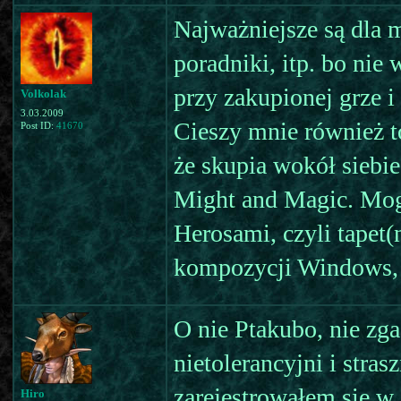
Najważniejsze są dla m
poradniki, itp. bo nie
przy zakupionej grze 
Volkolak
3.03.2009
Cieszy mnie również to
Post ID:
41670
że skupia wokół siebi
Might and Magic. Mogł
Herosami, czyli tapet(
kompozycji Windows, 
O nie Ptakubo, nie zga
nietolerancyjni i stras
zarejestrowałem się w 
Hiro