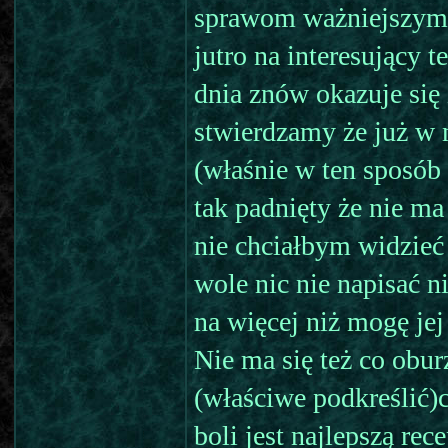
sprawom ważniejszym n
jutro na interesujący 
dnia znów okazuje się
stwierdzamy że już w n
(właśnie w ten sposób 
tak padnięty że nie ma
nie chciałbym widzie
wole nic nie napisać n
na więcej niż mogę jej
Nie ma się też co obu
(właściwe podkreślić)
boli jest najlepszą rec