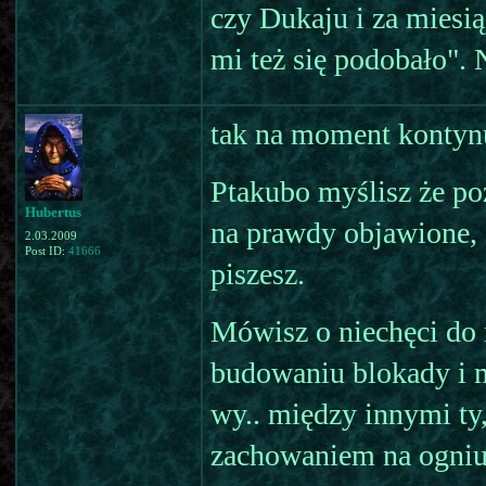
czy Dukaju i za miesią
mi też się podobało". 
tak na moment kontynu
Ptakubo myślisz że po
Hubertus
na prawdy objawione, 
2.03.2009
Post ID:
41666
piszesz.
Mówisz o niechęci do 
budowaniu blokady i m
wy.. między innymi t
zachowaniem na ogniu,