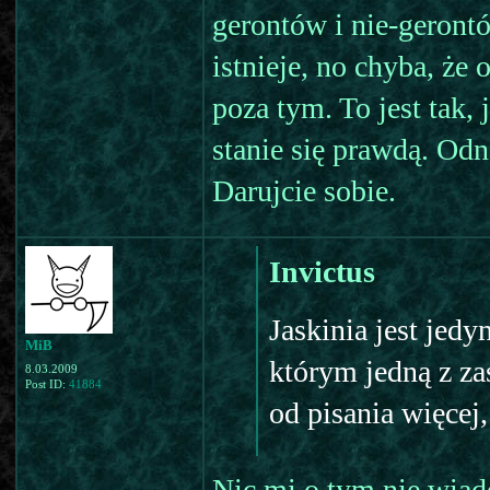
gerontów i nie-gerontó
istnieje, no chyba, że 
poza tym. To jest tak, 
stanie się prawdą. Odn
Darujcie sobie.
Invictus
Jaskinia jest jed
MiB
którym jedną z za
8.03.2009
Post ID:
41884
od pisania więcej,
Nic mi o tym nie wia