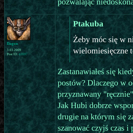
pozwalając niedoskona
Ptakuba
Żeby móc się w ni
Dagon
wielomiesięczne t
3.03.2009
Post ID:
41697
Zastanawiałeś się kied
postów? Dlaczego w odr
przyznawany "ręcznie
Jak Hubi dobrze wspo
drugie na którym się z
szanować czyjś czas i 