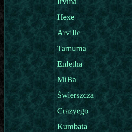
Irvina
Hexe
Arville
Tarnuma
Enletha
MiBa
Świerszcza
Crazyego
Kumbata