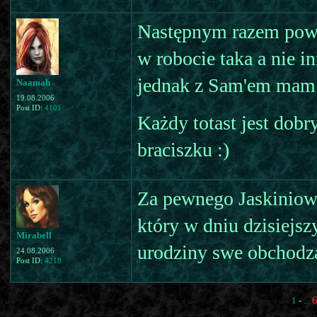
Następnym razem powin
w robocie taka a nie in
jednak z Sam'em mam s
Naamah
19.08.2006
Post ID:
4101
Każdy totast jest dobr
braciszku :)
Za pewnego Jaskiniow
który w dniu dzisiejs
Mirabell
urodziny swe obchodzą
24.08.2006
Post ID:
4218
1
-
...