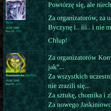
Powtórzę się, ale niec
Za organizatorów, za 
Hexe
Byczynę i.. iii.. i ni
16.08.2006
Post ID:
3999
Chlup!
Za organizatorów Konw
jak"...
Za wszystkich uczestni
Iluminatorka
Aerilien
16.08.2006
nie zrazili się...
Post ID:
4012
Za sztukę, chomika i zb
Za nowego Jaskiniowca 