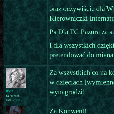
oraz oczywiście dla W
Kierowniczki Internatu
Ps Dla FC Pazura za s
I dla wszystkich dzię
pretendować do miana
Za wszystkich co na 
w dzieciach (wymienne 
wynagrodzi!
Irvin
16.08.2006
Post ID:
3990
Za Konwent!