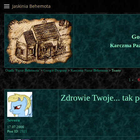
Jaskinia Behemota
Go
Karczma Paz
Osada 'Pazur Behemota'
>
Gorące Dysputy
>
Karczma Pazur Behemota
> Toasty
1
-
...
Zdrowie Twoje... tak po
Sevorn
17.07.2006
Post ID:
2921