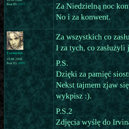
18.08.2006
Za Niedzielną noc ko
Post ID:
4093
No i za konwent.
Za wszystkich co zasłu
I za tych, co zasłużyli
Farmerus
19.08.2006
P.S.
Post ID:
4096
Dzięki za pamięć siost
Nekst tajmem zjaw się
wykpisz :).
P.S.2
Zdjęcia wyślę do Irvin