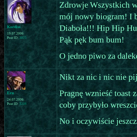
Zdrowje Wszystkich wsz
mój nowy biogram! I 
Diaboła!!! Hip Hip Hur
Kordiss
19.07.2006
Pąk pęk bum bum!
Post ID:
3025
O jedno piwo za dalek
Nikt za nic i nic nie 
Pragnę wznieść toast 
Eru
24.07.2006
coby przybyło wreszci
Post ID:
3208
No i oczywiście jeszcz