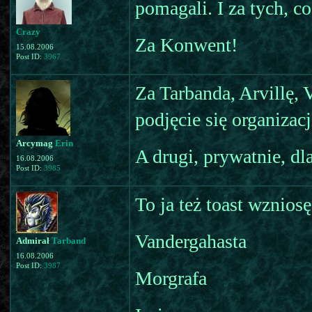
pomagali. I za tych, c
Crazy
Za Konwent!
15.08.2006
Post ID:
3967
Za Tarbanda, Arvillę, 
podjęcie się organizac
Arcymag
Erin
A drugi, prywatnie, dl
16.08.2006
Post ID:
3985
To ja też toast wzni
Vandergahasta
Admirał
Tarband
16.08.2006
Post ID:
3987
Morgrafa