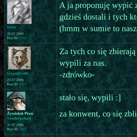
A ja proponuję wypić z
gdzieś dostali i tych 
(hmm w sumie to nasze
Irvin
26.07.2006
Post ID:
3280
Za tych co się zbieraj
wypili za nas.
-zdrówko-
Gwynbleidd
29.07.2006
Post ID:
3414
stało się, wypili :]
za konwent, co się zbl
Żywiołak Piwa
Vandergahast
31.07.2006
Post ID:
3482