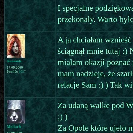
I specjalne podziękowa
przekonały. Warto było
A ja chciałam wznieść
ściągnął mnie tutaj :) 
miałam okazji poznać 
Naamah
17.08.2006
mam nadzieje, że szarl
Post ID:
4037
relacje Sam :) ) Tak
Za udaną walke pod W
;) )
Za Opole które ujeło 
Mollach