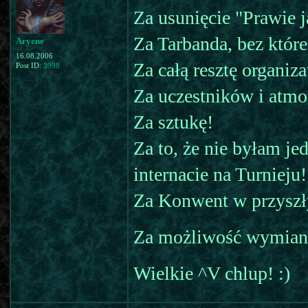
Za usunięcie "Prawie j
Za Tarbanda, bez któr
Aryene
16.08.2006
Za całą resztę organiz
Post ID:
3998
Za uczestników i atmo
Za sztukę!
Za to, że nie byłam j
internacie na Turnieju!
Za Konwent w przyszł
Za możliwość wymiany 
Wielkie ^V chlup! :)