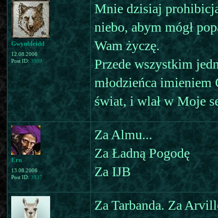
Mnie dzisiaj prohibic
niebo, abym mógł popat
Wam życzę.
Gwynbleidd
12.08.2006
Przede wszystkim jedn
Post ID:
3909
młodzieńca imieniem O
świat, i wlał w Moje s
Za Almu...
Za Ładną Pogodę
Eru
Za IJB
13.08.2006
Post ID:
3937
Za Tarbanda. Za Arvil