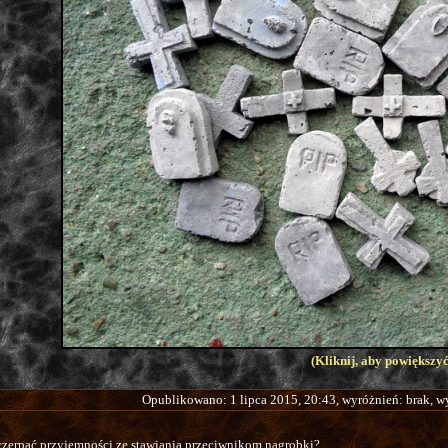
(Kliknij, aby powiększyć
Opublikowano: 1 lipca 2015, 20:43, wyróżnień: brak, 
 czerpać przyjemności ze stawiania przeciwnikom nagrobki?