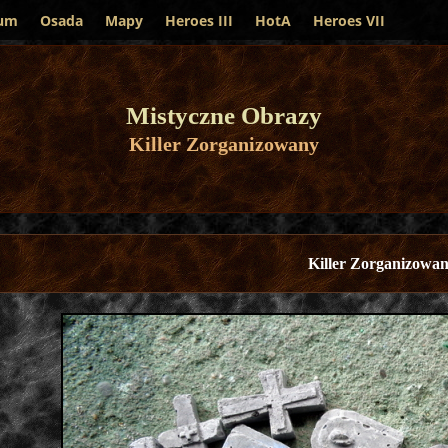
um
Osada
Mapy
Heroes III
HotA
Heroes VII
Mistyczne Obrazy
Killer Zorganizowany
Killer Zorganizowa