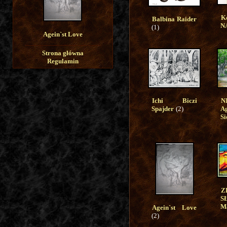
K
Balbina Raider
N
(1)
Agein`st Love
Strona główna
Regulamin
Ichi Biczi
Spajder
(2)
A
Si
Z
S
M
Agein`st Love
(2)