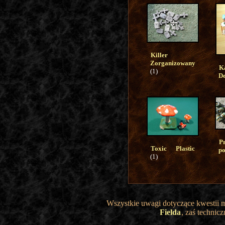
Killer
Zorganizowany
K
(1)
D
P
Toxic Plastic
p
(1)
Wszystkie uwagi dotyczące kwestii 
Fielda
, zaś technic