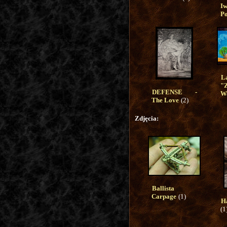
I
Po
L
"
DEFENSE -
Wa
The Love
(2)
Zdjęcia:
Ballista
Carpage
(1)
H
(1