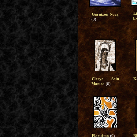
L
Garnizon Nocą
E
(0)
Cleryc - Sain
K
Monica
(0)
Flarisimo
(0)
N