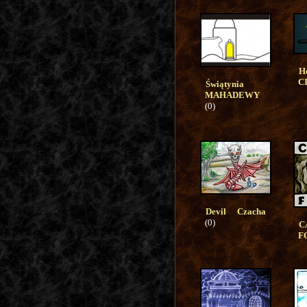
H
C
Świątynia
MAHADEWY
(0)
Devil Czacha
(0)
C
F