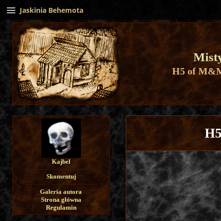
Jaskinia Behemota
Mist
H5 of M&M
H5
Kajbel
Skomentuj
Galeria autora
Strona główna
Regulamin