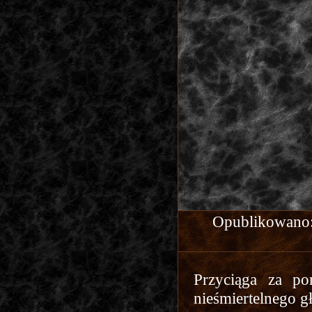
Opublikowano: 
Przyciąga za po
nieśmiertelnego g