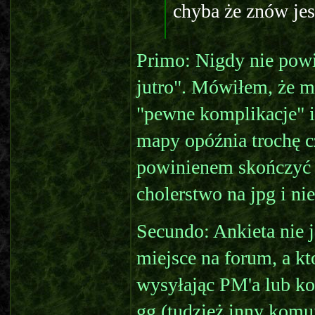
chyba że znów jes
Primo: Nigdy nie powi
jutro". Mówiłem, że m
"pewne komplikacje" i
mapy opóźnia trochę c
powinienem skończyć j
cholerstwo na jpg i nie 
Secundo: Ankieta nie j
miejsce na forum, a kt
wysyłając PM'a lub ko
gg (tudzież inny komu