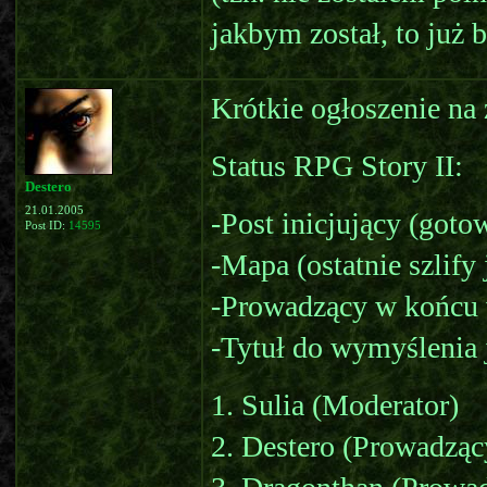
jakbym został, to już 
Krótkie ogłoszenie na 
Status RPG Story II:
Destero
21.01.2005
-Post inicjujący (goto
Post ID:
14595
-Mapa (ostatnie szlify 
-Prowadzący w końcu 
-Tytuł do wymyślenia j
1. Sulia (Moderator)
2. Destero (Prowadząc