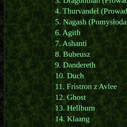
3. Dragonthan (Prowa
4. Thurvandel (Prowa
5. Nagash (Pomysłod
6. Agith
7. Ashanti
8. Bubeusz
9. Dandereth
10. Duch
11. Fristron z Avlee
12. Ghost
13. Hellburn
14. Klaang