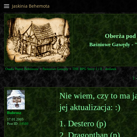
Jaskinia Behemota
Oberża pod
Baśniowe Gawędy - "
Osada 'Pazur Behemota'
>
Baśniowe Gawędy
>
THE RPG Story I i II - dodatek
1
Nie wiem, czy to ma jak
jej aktualizacja: :)
Bubeusz
17.01.2005
1. Destero (p)
Post ID:
14580
2. Dragonthan (p)