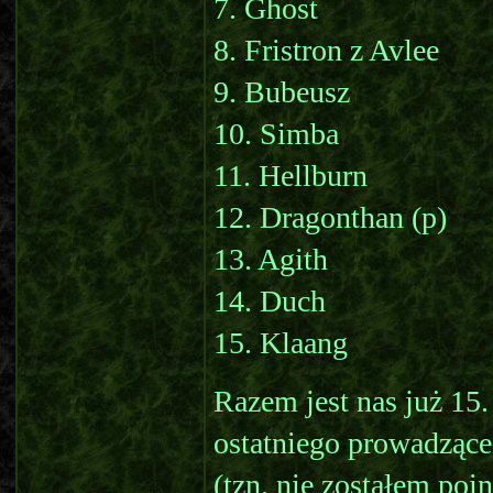
7. Ghost
8. Fristron z Avlee
9. Bubeusz
10. Simba
11. Hellburn
12. Dragonthan (p)
13. Agith
14. Duch
15. Klaang
Razem jest nas już 15.
ostatniego prowadząceg
(tzn. nie zostałem poi