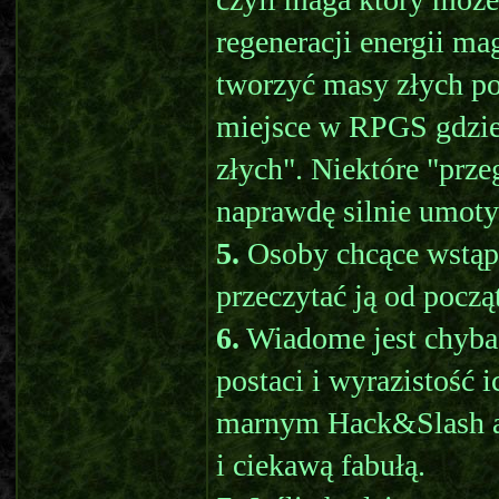
regeneracji energii m
tworzyć masy złych po
miejsce w RPGS gdzie 
złych". Niektóre "prz
naprawdę silnie umot
5.
Osoby chcące wstąp
przeczytać ją od pocz
6.
Wiadome jest chyba,
postaci i wyrazistość 
marnym Hack&Slash ale
i ciekawą fabułą.