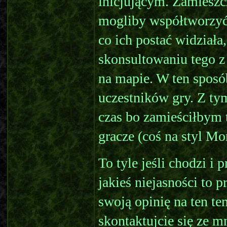
inicjującym. Zamieszc
mogliby współtworzyć
co ich postać widziała
skonsultowaniu tego 
na mapie. W ten sposó
uczestników gry. Z ty
czas bo zamieściłbym t
gracze (coś na styl Mo
To tyle jeśli chodzi i 
jakieś niejasności to p
swoją opinię na ten te
skontaktujcie się ze m