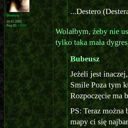
...Destero (Dester
Destero
19.01.2005
Post ID:
14589
Wolałbym, żeby nie us
tylko taka mała dygres
Bubeusz
Jeżeli jest inacze
Smile Poza tym k
Rozpoczęcie ma by
PS: Teraz można b
mapy ci się najbar