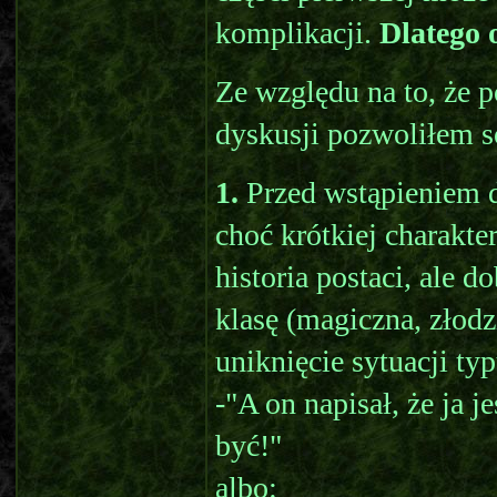
komplikacji.
Dlatego 
Ze względu na to, że p
dyskusji pozwoliłem s
1.
Przed wstąpieniem d
choć krótkiej charakte
historia postaci, ale d
klasę (magiczna, złodz
uniknięcie sytuacji typ
-"A on napisał, że ja j
być!"
albo: