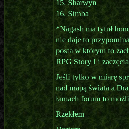
15. Sharwyn
16. Simba
*Nagash ma tytuł hon
nie daje to przypomina
posta w którym to zac
RPG Story I i zaczęcia
Jeśli tylko w miarę sp
nad mapą świata a Dra
łamach forum to możli
Rzekłem