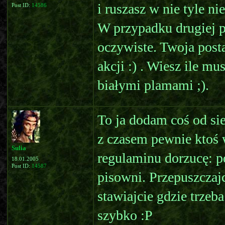
i ruszasz w nie tyle ni
Post ID:
14586
W przypadku drugiej pi
oczywiste. Twoja post
akcji :) . Wiesz ile mu
białymi plamami ;).
To ja dodam coś od sie
z czasem pewnie ktoś 
Sulia
regulaminu dorzucę: p
18.01.2005
Post ID:
14587
pisowni. Przepuszczajc
stawiajcie gdzie trzeb
szybko :P