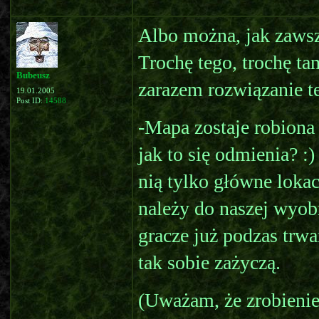
Albo można, jak zawsz
Trochę tego, trochę t
Bubeusz
zarazem rozwiązanie t
19.01.2005
Post ID:
14588
-Mapa zostaje robiona
jak to się odmienia? :)
nią tylko główne loka
należy do naszej wyobra
gracze już podzas trwan
tak sobie zażyczą.
(Uważam, że zrobienie