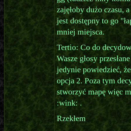
zajęłoby dużo czasu, a 
jest dostępny to go "ł
mniej miejsca.
Tertio: Co do decydowa
Wasze głosy przesłane
jedynie powiedzieć, że
opcja 2. Poza tym dec
stworzyć mapę więc mó
:wink: .
Rzekłem