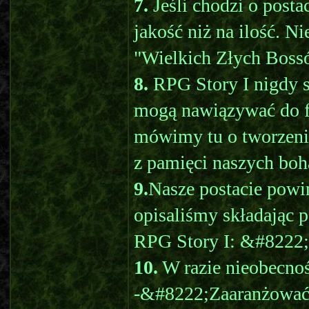
7.
Jeśli chodzi o posta
jakość niż na ilość. N
"Wielkich Złych Bossów
8.
RPG Story I nigdy si
mogą nawiązywać do fa
mówimy tu o tworzeni
z pamięci naszych boh
9.
Nasze postacie powi
opisaliśmy składając 
RPG Story I: &#8222
10.
W razie nieobecnoś
-&#8222;Zaaranżować&#