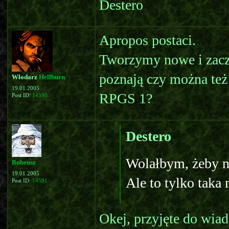
Destero
Apropos postaci.
Tworzymy nowe i zacz
poznają czy można też
Włodarz
Hellburn
19.01.2005
RPGS 1?
Post ID:
14590
Destero
Wolałbym, żeby n
Bubeusz
19.01.2005
Ale to tylko taka 
Post ID:
14591
Okej, przyjęte do wia