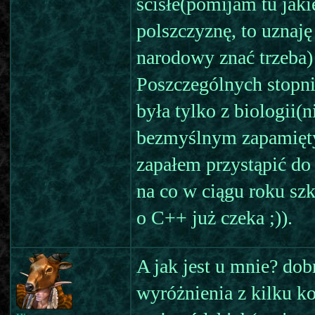
ścisłe(pomijam tu jaki
polszczyznę, to uznaj
narodowy znać trzeba) 
Poszczególnych stopni 
była tylko z biologii(
bezmyślnym zapamięt
zapałem przystąpić do
na co w ciągu roku sz
o C++ już czeka ;)).
A jak jest u mnie? dob
wyróżnienia z kilku k