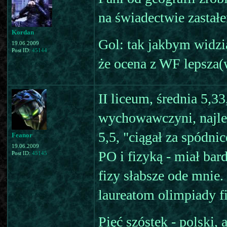
na świadectwie zastałe
Kordan
Gol: tak jakbym widzi
19.06.2009
Post ID:
45144
że ocena z WF lepsza
II liceum, średnia 5,3
wychowawczyni, najleps
5,5, "ciągał za spódni
Feanor
19.06.2009
PO i fizyką - miał bar
Post ID:
45145
fizy słabsze ode mnie.
laureatom olimpiady fi
Pięć szóstek - polski, 