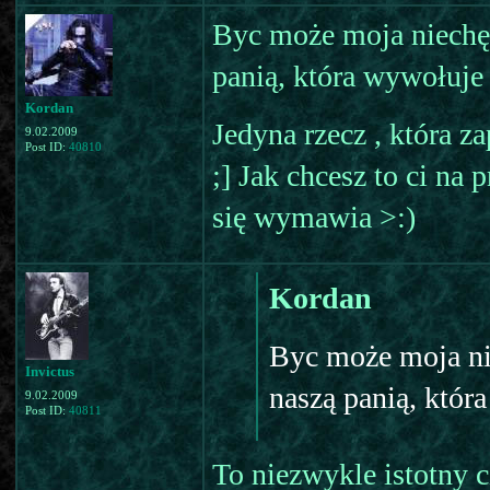
Byc może moja niechę
panią, która wywołuje s
Kordan
Jedyna rzecz , która 
9.02.2009
Post ID:
40810
;] Jak chcesz to ci na
się wymawia >:)
Kordan
Byc może moja ni
Invictus
naszą panią, która
9.02.2009
Post ID:
40811
To niezwykle istotny 