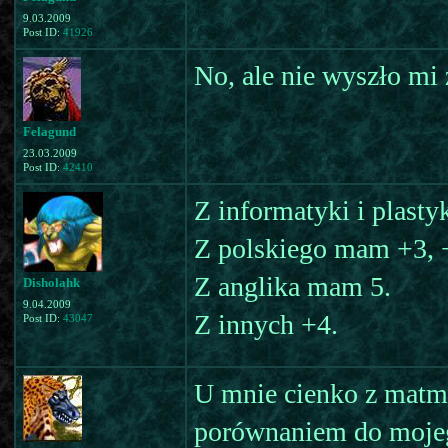
9.03.2009
Post ID:
41926
No, ale nie wyszło mi 
Felagund
23.03.2009
Post ID:
42410
Z informatyki i plast
Z polskiego mam +3, +
Z anglika mam 5.
Disholahk
9.04.2009
Z innych +4.
Post ID:
43047
U mnie cienko z matmą 
porównaniem do mojego