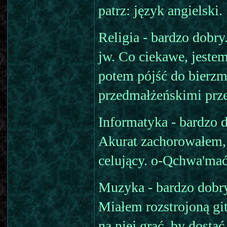
patrz: język angielski.
Religia - bardzo dobry
jw. Co ciekawe, jestem 
potem pójść do bierzm
przedmałżeńskimi prz
Informatyka - bardzo 
Akurat zachorowałem, 
celujący. o-Qchwa'mać
Muzyka - bardzo dobry
Miałem rozstrojoną gi
na niej grać, by dostać