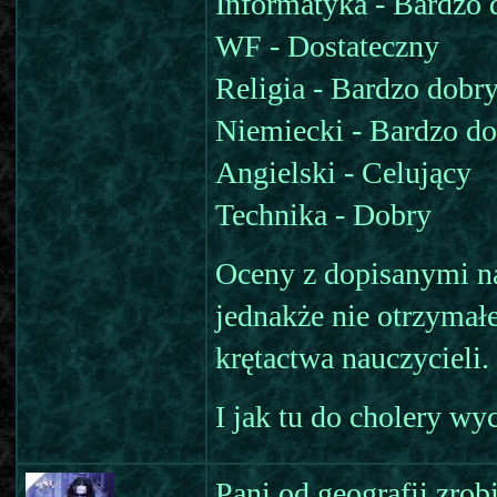
Informatyka - Bardzo 
WF - Dostateczny
Religia - Bardzo dobr
Niemiecki - Bardzo d
Angielski - Celujący
Technika - Dobry
Oceny z dopisanymi na
jednakże nie otrzymał
krętactwa nauczycieli.
I jak tu do cholery wyc
Pani od geografii zrob