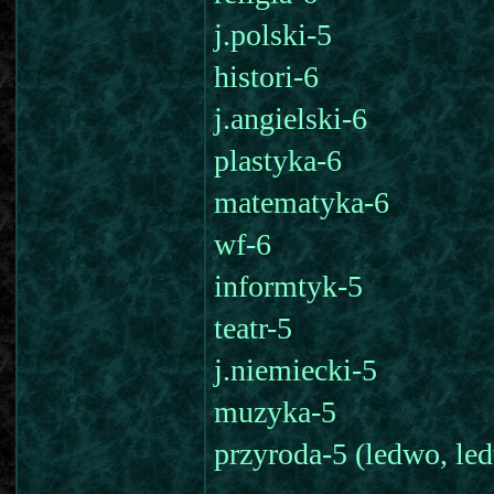
j.polski-5
histori-6
j.angielski-6
plastyka-6
matematyka-6
wf-6
informtyk-5
teatr-5
j.niemiecki-5
muzyka-5
przyroda-5 (ledwo, led