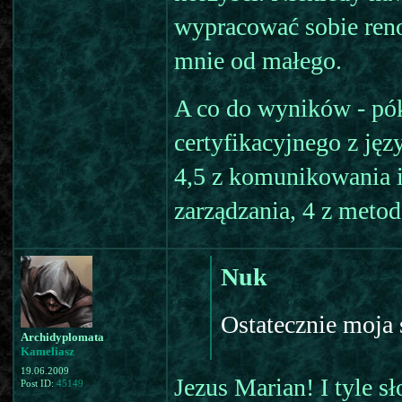
wypracować sobie reno
mnie od małego.
A co do wyników - pó
certyfikacyjnego z jęz
4,5 z komunikowania in
zarządzania, 4 z metod
Nuk
Ostatecznie moja 
Archidyplomata
Kameliasz
19.06.2009
Jezus Marian! I tyle 
Post ID:
45149