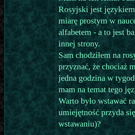
Rosyjski jest językie
miarę prostym w nauce
alfabetem - a to jest 
innej strony.
Sam chodziłem na rosy
przyznać, że chociaż m
jedna godzina w tygod
mam na temat tego jęz
Warto było wstawać ran
umiejętność przyda się
wstawaniu)?