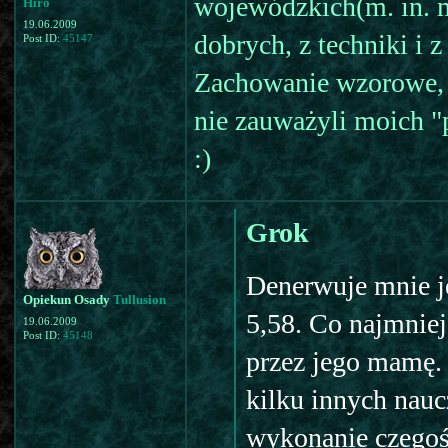
wojewódzkich(m. in. 
Hiro
19.06.2009
dobrych, z techniki i z
Post ID:
45147
Zachowanie wzorowe, c
nie zauważyli moich "p
:)
Grok
Denerwuje mnie je
Opiekun Osady
Tullusion
5,58. Co najmniej
19.06.2009
Post ID:
45148
przez jego mamę. 
kilku innych nauc
wykonanie czegoś 