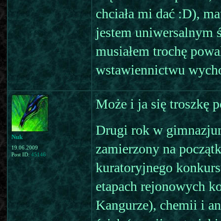
chciała mi dać :D), ma
jestem uniwersalnym ś
musiałem trochę powalc
wstawiennictwu wychow
Może i ja się troszkę 
Drugi rok w gimnazju
Nuk
zamierzony na początku
19.06.2009
Post ID:
45146
kuratoryjnego konkurs
etapach rejonowych k
Kangurze), chemii i an