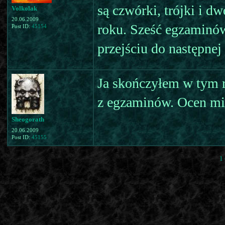
są czwórki, trójki i dw
Volkolak
20.06.2009
roku. Sześć egzaminów
Post ID:
45154
przejściu do następnej 
Ja skończyłem w tym r
z egzaminów. Ocen mi 
Sheogorath
20.06.2009
Post ID:
45155
1