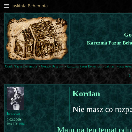
Jaskinia Behemota
Go
Karczma Pazur Behe
Osada 'Pazur Behemota'
>
Gorące Dysputy
>
Karczma Pazur Behemota
>
Jak tam wasze ocen
1
Kordan
Nie masz co rozpa
Invictus
9.02.2009
Post ID:
40809
Mam na ten temat odmi