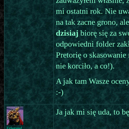
zauważyłem właśnie, ż
mi ostatni rok. Nie u
na tak zacne grono, ale
dzisiaj
biorę się za s
odpowiedni folder zakł
Pretorię o skasowanie
nie korciło, a co!).
A jak tam Wasze ocen
:-)
Ja jak mi się uda, to b
Felagund