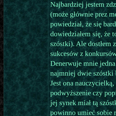
Najbardziej jestem zd
(może głównie prez mo
powiedział, że się bar
dowiedziałem się, że 
szóstki). Ale dostłem 
sukcesów z konkursów,
Denerwuje mnie jedna 
najmniej dwie szóstki
Jest ona nauczycielką,
podwyższenie czy pop
jej synek miał tą szós
powinno umieć sobie r