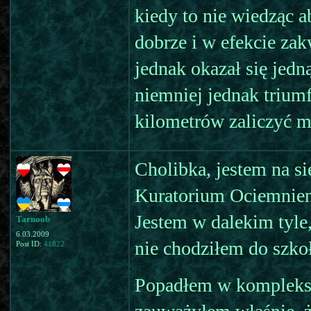
kiedy to nie wiedząc a
dobrze i w efekcie zak
jednak okazał się jed
niemniej jednak trium
kilometrów zaliczyć m
Cholibka, jestem na si
Kuratorium Ociemnieni
Jestem w dalekim tyle
Tarnoob
6.03.2009
nie chodziłem do szkoł
Post ID:
41822
Popadłem w kompleksy