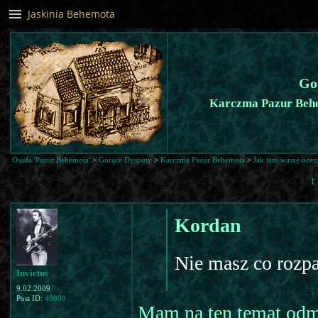
Jaskinia Behemota
Go
Karczma Pazur Behe
Osada 'Pazur Behemota'
>
Gorące Dysputy
>
Karczma Pazur Behemota
>
Jak tam wasze ocen
1
Kordan
Nie masz co rozpa
Invictus
9.02.2009
Post ID:
40809
Mam na ten temat odmi