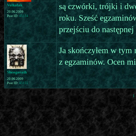
są czwórki, trójki i dw
Volkolak
20.06.2009
roku. Sześć egzaminów
Post ID:
45154
przejściu do następnej 
Ja skończyłem w tym r
z egzaminów. Ocen mi 
Sheogorath
20.06.2009
Post ID:
45155
1