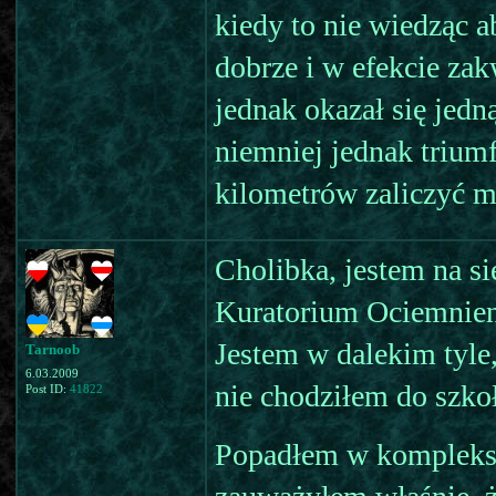
kiedy to nie wiedząc a
dobrze i w efekcie zak
jednak okazał się jed
niemniej jednak trium
kilometrów zaliczyć m
Cholibka, jestem na si
Kuratorium Ociemnieni
Jestem w dalekim tyle
Tarnoob
6.03.2009
nie chodziłem do szkoł
Post ID:
41822
Popadłem w kompleksy