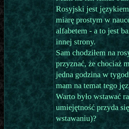
Rosyjski jest językie
miarę prostym w nauce
alfabetem - a to jest 
innej strony.
Sam chodziłem na rosy
przyznać, że chociaż m
jedna godzina w tygod
mam na temat tego jęz
Warto było wstawać ran
umiejętność przyda się
wstawaniu)?