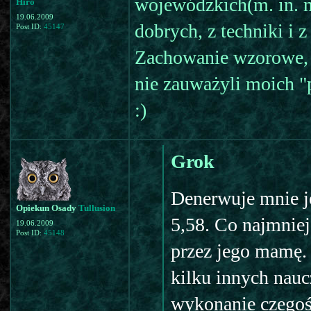
wojewódzkich(m. in. 
Hiro
19.06.2009
dobrych, z techniki i z
Post ID:
45147
Zachowanie wzorowe, c
nie zauważyli moich "p
:)
Grok
Denerwuje mnie je
Opiekun Osady
Tullusion
5,58. Co najmniej
19.06.2009
Post ID:
45148
przez jego mamę. 
kilku innych nauc
wykonanie czegoś 