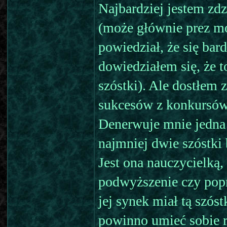
Najbardziej jestem zd
(może głównie prez mo
powiedział, że się bar
dowiedziałem się, że 
szóstki). Ale dostłem 
sukcesów z konkursów,
Denerwuje mnie jedna 
najmniej dwie szóstki
Jest ona nauczycielką,
podwyższenie czy pop
jej synek miał tą szós
powinno umieć sobie r