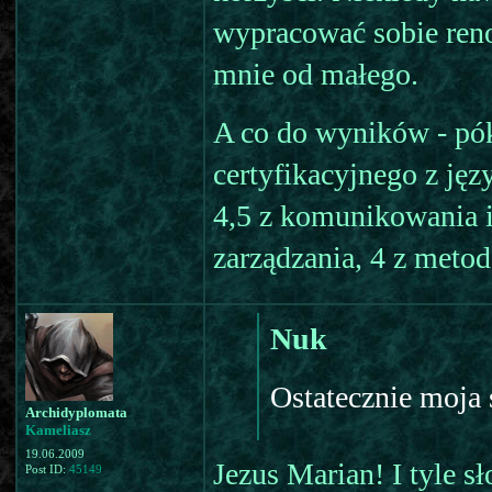
wypracować sobie reno
mnie od małego.
A co do wyników - pó
certyfikacyjnego z jęz
4,5 z komunikowania in
zarządzania, 4 z metod
Nuk
Ostatecznie moja 
Archidyplomata
Kameliasz
19.06.2009
Jezus Marian! I tyle 
Post ID:
45149