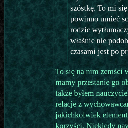
szóstkę. To mi si
powinno umieć so
rodzic wytłumaczy
właśnie nie podoba
czasami jest po pr
To się na nim zemści 
mamy przestanie go ob
także byłem nauczyci
relacje z wychowawca
jakichkolwiek elemen
korzyści. Niekiedy naw