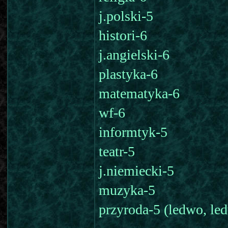
j.polski-5
histori-6
j.angielski-6
plastyka-6
matematyka-6
wf-6
informtyk-5
teatr-5
j.niemiecki-5
muzyka-5
przyroda-5 (ledwo, led