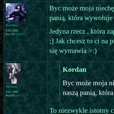
Byc może moja niechę
panią, która wywołuje s
Kordan
Jedyna rzecz , która 
9.02.2009
Post ID:
40810
;] Jak chcesz to ci na
się wymawia >:)
Kordan
Byc może moja ni
Invictus
naszą panią, która
9.02.2009
Post ID:
40811
To niezwykle istotny 