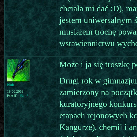
chciała mi dać :D), ma
jestem uniwersalnym ś
musiałem trochę powalc
wstawiennictwu wychow
Może i ja się troszkę 
Drugi rok w gimnazju
Nuk
zamierzony na początku
19.06.2009
Post ID:
45146
kuratoryjnego konkurs
etapach rejonowych k
Kangurze), chemii i an