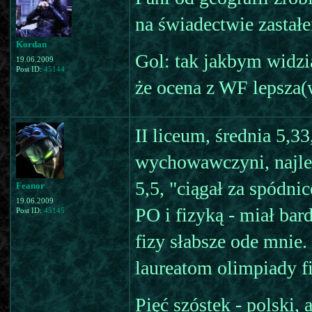
na świadectwie zastałe
Kordan
Gol: tak jakbym widzi
19.06.2009
Post ID:
45144
że ocena z WF lepsza
II liceum, średnia 5,3
wychowawczyni, najleps
5,5, "ciągał za spódni
Feanor
19.06.2009
PO i fizyką - miał bar
Post ID:
45145
fizy słabsze ode mnie.
laureatom olimpiady fi
Pięć szóstek - polski, 