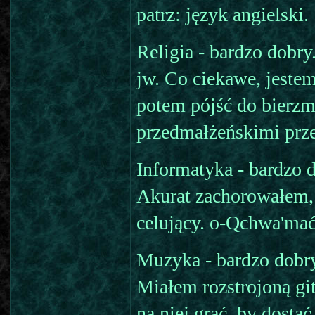
patrz: język angielski.
Religia - bardzo dobry
jw. Co ciekawe, jestem 
potem pójść do bierzm
przedmałżeńskimi prz
Informatyka - bardzo 
Akurat zachorowałem, 
celujący. o-Qchwa'mać
Muzyka - bardzo dobry
Miałem rozstrojoną gi
na niej grać, by dostać