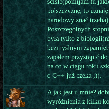
ścisłe(pomijam tu jaki
polszczyznę, to uznaj
narodowy znać trzeba) 
Poszczególnych stopni 
była tylko z biologii(
bezmyślnym zapamięt
zapałem przystąpić do
na co w ciągu roku sz
o C++ już czeka ;)).
A jak jest u mnie? dob
wyróżnienia z kilku k