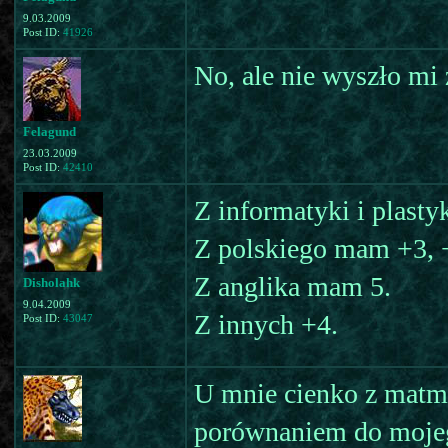
9.03.2009
Post ID:
41926
No, ale nie wyszło mi 
Felagund
23.03.2009
Post ID:
42410
Z informatyki i plast
Z polskiego mam +3, +
Z anglika mam 5.
Disholahk
9.04.2009
Z innych +4.
Post ID:
43047
U mnie cienko z matmą 
porównaniem do mojego