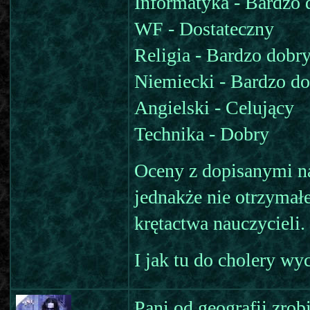
Informatyka - Bardzo 
WF - Dostateczny
Religia - Bardzo dobr
Niemiecki - Bardzo d
Angielski - Celujący
Technika - Dobry
Oceny z dopisanymi na
jednakże nie otrzymał
krętactwa nauczycieli.
I jak tu do cholery wyc
Pani od geografii zrob