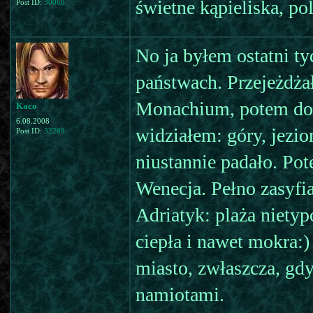
świetne kąpieliska, po
Post ID:
30060
No ja byłem ostatni ty
państwach. Przejeżdża
Monachium, potem do A
Kaco
6.08.2008
widziałem: góry, jezio
Post ID:
32269
niustannie padało. Pot
Wenecja. Pełno zasyfi
Adriatyk: plaża niety
ciepła i nawet mokra:)
miasto, zwłaszcza, gdy
namiotami.