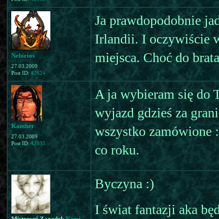
Ja prawdopodobnie jad
Irlandii. I oczywiści
miejsca. Choć do brata
Nebirios
27.03.2009
Post ID:
42624
A ja wybieram się do 
wyjazd gdzieś za granic
Kanther
wszystko zamówione :)
27.03.2009
Post ID:
42635
co roku.
Byczyna :)
I świat fantazji aka b
Mistrzyni Zagadek
Nami