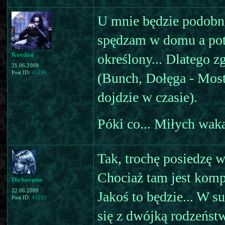
U mnie będzie podobni
spędzam w domu a pote
Kordan
określony... Dlatego 
21.06.2009
Post ID:
45186
(Bunch, Dołęga - Most
dojdzie w czasie).
Póki co... Miłych waka
Tak, trochę posiedzę w
Chociaż tam jest kompu
Dirhavana
22.06.2009
Jakoś to będzie... W s
Post ID:
45192
się z dwójką rodzeńst