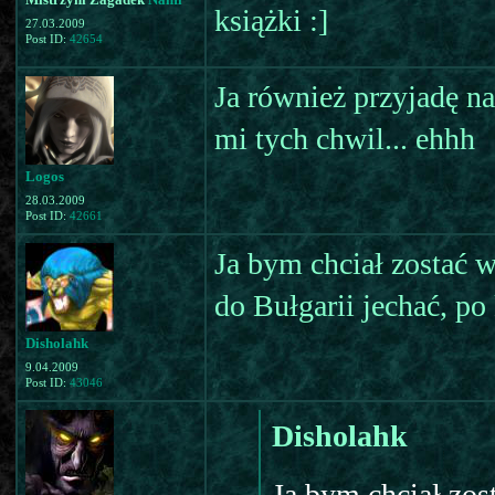
książki :]
27.03.2009
Post ID:
42654
Ja również przyjadę na
mi tych chwil... ehhh
Logos
28.03.2009
Post ID:
42661
Ja bym chciał zostać 
do Bułgarii jechać, p
Disholahk
9.04.2009
Post ID:
43046
Disholahk
Ja bym chciał zos