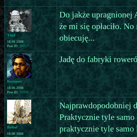
Do jakże upragnionej 
że mi się opłaciło. N
Ynaf
obiecuję...
18.06.2008
Post ID:
30057
Jadę do fabryki roweró
Konquer
18.06.2008
Post ID:
30058
Najprawdopodobniej d
Praktycznie tyle samo
praktycznie tyle samo 
Robal
18.06.2008