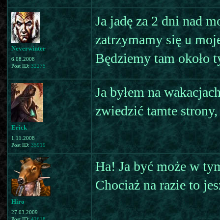
Ja jadę za 2 dni nad m
zatrzymamy się u moje
Neverwinter
Będziemy tam około t
6.08.2008
Post ID:
32275
Ja byłem na wakacjac
zwiedzić tamte strony,
Erick
1.11.2008
Post ID:
35919
Ha! Ja być może w tym
Chociaż na razie to je
Hiro
27.03.2009
Post ID:
42618