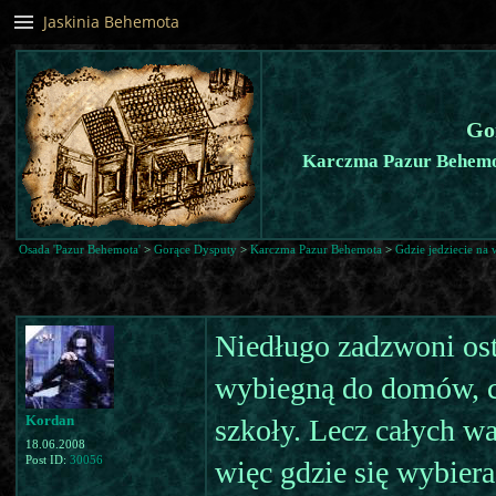
Jaskinia Behemota
Go
Karczma Pazur Behemot
Osada 'Pazur Behemota'
>
Gorące Dysputy
>
Karczma Pazur Behemota
>
Gdzie jedziecie na 
Niedługo zadzwoni os
wybiegną do domów, ci
Kordan
szkoły. Lecz całych w
18.06.2008
Post ID:
30056
więc gdzie się wybiera