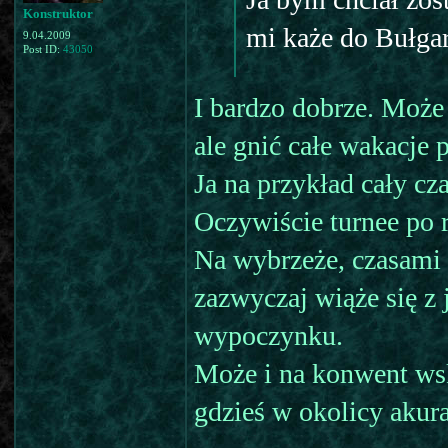
Konstruktor
mi każe do Bułgar
9.04.2009
Post ID:
43050
I bardzo dobrze. Może 
ale gnić całe wakacje
Ja na przykład cały cz
Oczywiście turnee po r
Na wybrzeże, czasami 
zazwyczaj wiąże się z 
wypoczynku.
Może i na konwent ws
gdzieś w okolicy akura