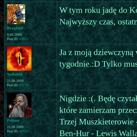
W tym roku jadę do K
Najwyższy czas, ostat
Broghild
9.04.2009
Post ID:
43051
Ja z moją dziewczyną
tygodnie.:D Tylko musi
Volkolak
21.06.2009
Post ID:
45179
Nigdzie :(. Będę czyta
które zamierzam przec
Trzej Muszkieterowie
Pekuuz
21.06.2009
Ben-Hur - Lewis Wall
Post ID:
45181