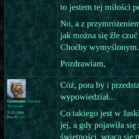
to jestem tej miłości 
No, a z przymróżeniem
jak można się źle czu
Choćby wymyślonym.
Pozdrawiam,
Cóż, pora by i przedst
wypowiedział...
Geomanta
Ururam
Tururam
Co takiego jest w Jask
31.05.2006
Post ID:
385
jej, a gdy pojawiła s
świetności, wraca się 