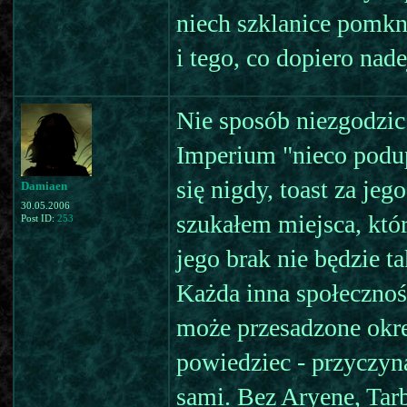
niech szklanice pomkn
i tego, co dopiero nade
Nie sposób niezgodzic
Imperium "nieco podup
się nigdy, toast za je
Damiaen
30.05.2006
szukałem miejsca, któr
Post ID:
253
jego brak nie będzie ta
Każda inna społecznoś
może przesadzone okreś
powiedziec - przyczyn
sami. Bez Aryene, Tar