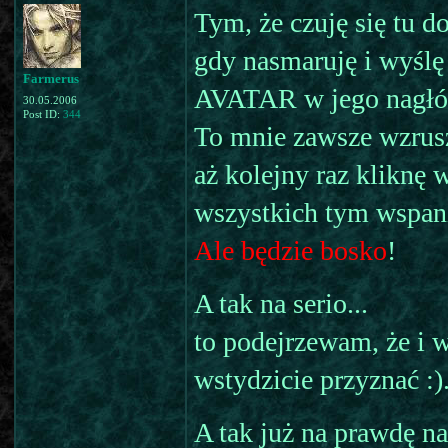
Tym, że czuję się tu d
gdy nasmaruję i wyśl
Farmerus
AVATAR w jego nagł
30.05.2006
Post ID:
344
To mnie zawsze wzrusza
aż kolejny raz kliknę
wszystkich tym wspa
Ale będzie bosko
!
A tak na serio...
to podejrzewam, że i 
wstydzicie przyznać :)
A tak już na prawdę na 