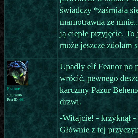
świadczy *zaśmiała si
marnotrawna ze mnie...
ją ciepłe przyjęcie. To
może jeszcze zdołam 
Upadły elf Feanor po 
wrócić, pewnego deszc
karczmy Pazur Behemot
Feanor
1.06.2006
drzwi.
Post ID:
601
-Witajcie! - krzyknął 
Głównie z tej przyczyn