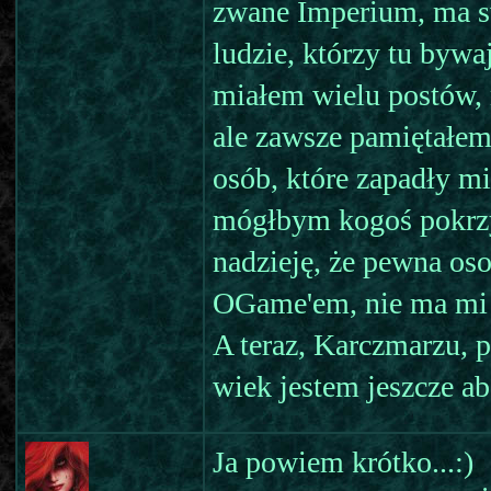
zwane Imperium, ma sw
ludzie, którzy tu bywaj
miałem wielu postów, 
ale zawsze pamiętałe
osób, które zapadły mi
mógłbym kogoś pokrzy
nadzieję, że pewna os
OGame'em, nie ma mi j
A teraz, Karczmarzu, p
wiek jestem jeszcze a
Ja powiem krótko...:)