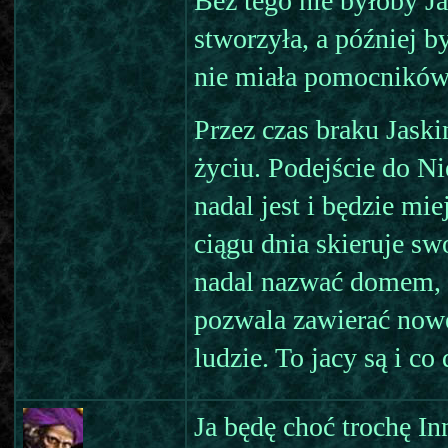
Bez tego nie byłoby Ja
stworzyła, a później b
nie miała pomocników
Przez czas braku Jask
życiu. Podejście do N
nadal jest i będzie mi
ciągu dnia skieruje s
nadal nazwać domem, b
pozwala zawierać nowe
ludzie. To jacy są i co
Ja będę choć trochę In