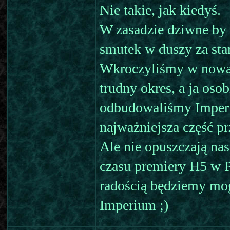
Nie takie, jak kiedyś.
W zasadzie dziwne by b
smutek w duszy za sta
Wkroczyliśmy w nowa 
trudny okres, a ja oso
odbudowaliśmy Imperi
najważniejsza część p
Ale nie opuszczają nas
czasu premiery H5 w P
radością będziemy mo
Imperium ;)