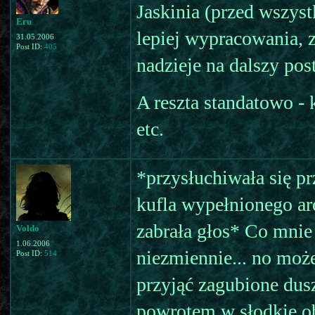
Jaskinia (przed wszys
Eru
lepiej wypracowania, 
31.05.2006
Post ID:
405
nadzieje na dalszy pos
A reszta standatowo - k
etc.
*przysłuchiwała się pr
kufla wypełnionego 
zabrała głos* Co mnie 
Voldo
1.06.2006
niezmiennie... no może 
Post ID:
514
przyjąć zagubione dusz
powrotem w słodkie obj