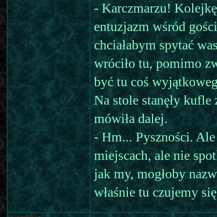
- Karczmarzu! Kolejkę
entuzjazm wśród gości
chciałabym spytać was
wróciło tu, pomimo zw
być tu coś wyjątkoweg
Na stole stanęły kufle
mówiła dalej.
- Hm... Pyszności. Al
miejscach, ale nie spo
jak my, mogłoby nazw
właśnie tu czujemy się