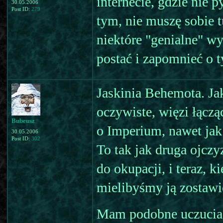
internecie, gdzie nie 
30.05.2006
Post ID:
279
tym, nie muszę sobie 
niektóre "genialne" w
postać i zapomnieć o 
Jaskinia Behemota. Jak
oczywiste, więzi łącz
Bubeusz
o Imperium, nawet jak 
30.05.2006
Post ID:
302
To tak jak druga ojcz
do okupacji, i teraz, 
mielibyśmy ją zostawi
Mam podobne uczucia, 