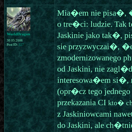
Mia�em nie pisa�, 
o tre�ci: ludzie. T
Jaskinie jako tak�, 
WorldDragon
30.05.2006
sie przyzwyczai�, �e
Post ID:
327
zmodernizowanego ph
od Jaskini, nie zagl
interesowa�em si�, 
(opr�cz tego jednego
przekazania CI
kto� c
z Jaskiniowcami naw
do Jaskini, ale ch�