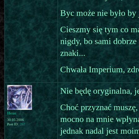
Byc może nie było by 
Cieszmy się tym co ma
nigdy, bo sami dobrze
znaki...
Chwała Imperium, zdr
Nie będę oryginalna, j
Choć przyznać muszę, ż
Hexe
mocno na mnie wpłynął
30.05.2006
Post ID:
262
jednak nadal jest moi