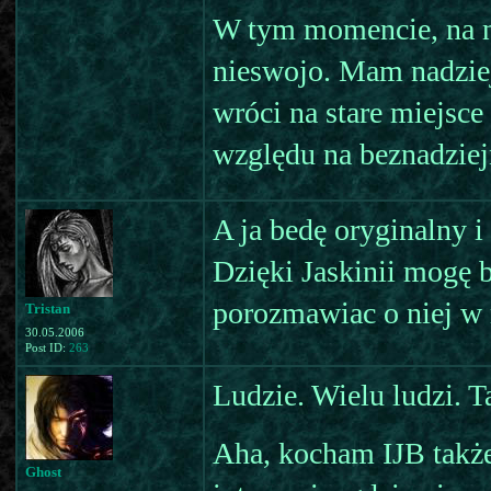
W tym momencie, na no
nieswojo. Mam nadziej
wróci na stare miejsc
względu na beznadziej
A ja bedę oryginalny i
Dzięki Jaskinii mogę b
porozmawiac o niej w 
Tristan
30.05.2006
Post ID:
263
Ludzie. Wielu ludzi. 
Aha, kocham IJB także 
Ghost