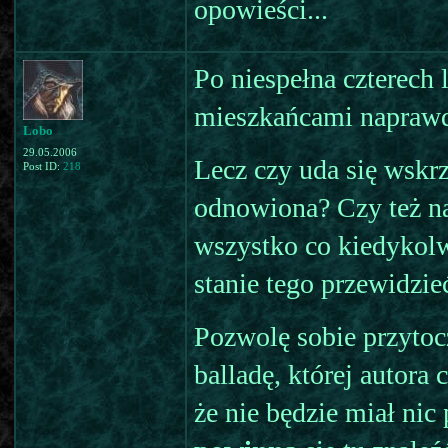
opowieści...
Po niespełna czterech 
mieszkańcami naprawd
Lobo
29.05.2006
Lecz czy uda się wskr
Post ID:
218
odnowiona? Czy też n
wszystko co kiedykolw
stanie tego przewidzie
Pozwolę sobie przytoc
balladę, której autora
że nie będzie miał ni