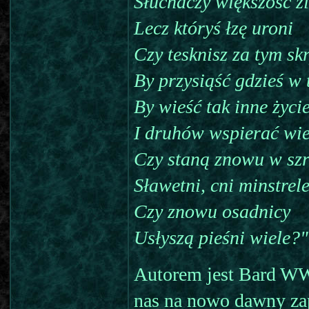
Słuchaczy większość z
Lecz któryś łzę uroni
Czy tesknisz za tym sk
By przysiąść gdzieś w
By wieść tak inne życi
I druhów wspierać wi
Czy staną znowu w sz
Sławetni, cni minstrel
Czy znowu osadnicy
Usłyszą pieśni wiele?"
Autorem jest Bard WW
nas na nowo dawny zapa