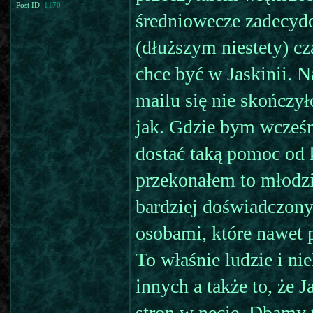
Post ID:
1170
średniowecze zadecyd
(dłuższym niestety) cz
chce być w Jaskinii. N
mailu się nie skończy
jak. Gdzie bym wcześn
dostać taką pomoc od 
przekonałem to młodz
bardziej doświadczony
osobami, które nawet 
To właśnie ludzie i nie
innych a także to, że 
stron w necie. Dbamy 