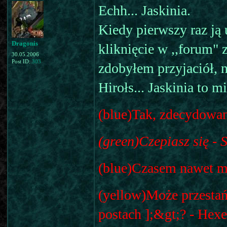
Echh... Jaskinia.
Kiedy pierwszy raz ją 
Dragonis
kliknięcie w ,,forum" 
30.05.2006
Post ID:
303
zdobyłem przyjaciół, n
Hirołs... Jaskinia to m
(blue)Tak, zdecydowani
(green)Czepiasz się -
(blue)Czasem nawet mi
(yellow)Może przestań
postach ];&gt;? - Hexe