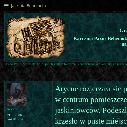
Jaskinia Behemota
Go
Karczma Pazur Behemota -
na
Osada 'Pazur Behemota'
>
Gorące Dysputy
>
Karczma Pazur Behemota
>
Jaskinia, co jest w 
Aryene rozjerzała się 
w centrum pomieszczen
jaskiniowców. Podeszł
Aryene
29.05.2006
krzesło w puste miejsc
Post ID:
204