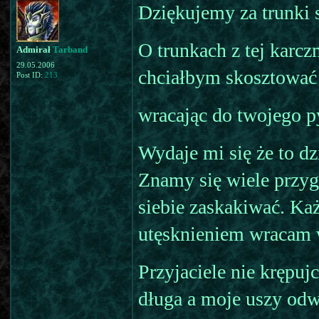
Dziękujemy za trunki 
O trunkach z tej karcz
Admirał
Tarband
29.05.2006
chciałbym skosztować
Post ID:
213
wracając do twojego py
Wydaje mi się że to dz
Znamy się wiele przyg
siebie zaskakiwać. Ka
utęsknieniem wracam w
Przyjaciele nie krępuj
długa a moje uszy odw