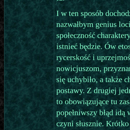
I w ten sposób dochod
nazwałbym genius loci 
społeczność charaktery
istnieć będzie. Ów eto
rycerskość i uprzejmo
nowicjuszom, przyznan
się uchybiło, a także 
postawy. Z drugiej je
to obowiązujące tu za
popełniwszy błąd idą w
czyni słusznie. Krótk