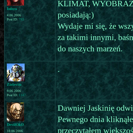
KLIMAT, WYOBRAŻNIA
Infero
posiadają:)
4.06.2006
Post ID:
793
Wydaje mi się, że ws
za takimi innymi, baśn
do naszych marzeń.
.
Zielevitz
9.06.2006
Post ID:
1147
Dawniej Jaskinię odwie
Pewnego dnia kliknąłe
DevilOkO
przeczytałem większoś
10.06.2006