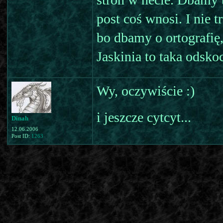
post coś wnosi. I nie t
bo dbamy o ortografię,
Jaskinia to taka odsko
Wy, oczywiście :)
i jeszcze cytcyt...
Dinah
12.06.2006
Post ID:
1263