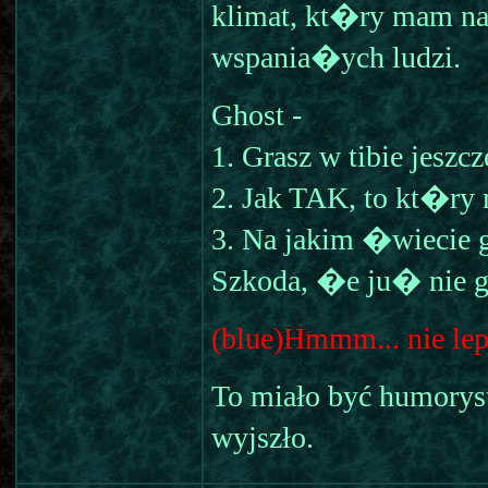
klimat, kt�ry mam na
wspania�ych ludzi.
Ghost -
1. Grasz w tibie jeszcz
2. Jak TAK, to kt�ry 
3. Na jakim �wiecie 
Szkoda, �e ju� nie 
(blue)Hmmm... nie lep
To miało być humorysty
wyjszło.