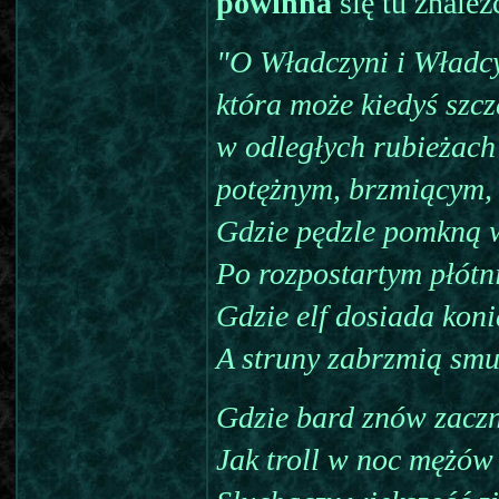
powinna
się tu znaleźć
"O Władczyni i Władcy,
która może kiedyś szc
w odległych rubieżach
potężnym, brzmiącym,
Gdzie pędzle pomkną 
Po rozpostartym płótn
Gdzie elf dosiada koni
A struny zabrzmią smut
Gdzie bard znów zacz
Jak troll w noc mężów