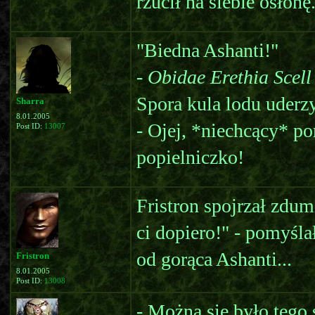
rzucił na siebie osłonę
"Biedna Ashanti!"
-
Obidae Erethia Scell
Spora kula lodu uderzy
Sharra
8.01.2005
- Ojej, *niechcący* p
Post ID:
13007
popielniczko!
Fristron spojrzał zdu
ci dopiero!" - pomyśl
od gorąca Ashanti...
Fristron
8.01.2005
Post ID:
13008
- Można się było tego 