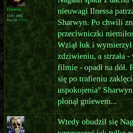
nieuwagi Ilnessa patrz
Fristron
13.01.2005
Sharwyn. Po chwili zn
Post ID:
13014
przeciwniczki niemiłos
Wziął łuk i wymierzył
zdziwieniu, a strzała 
filmie - opadł na dół.
się po trafieniu zaklęc
uspokojenia" Sharwyn, 
płonął gniewem...
Wtedy obudził się Naga
wrzeszczeć jak tylko p