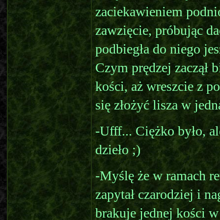
zaciekawieniem podnió
zawzięcie, próbując d
podbiegła do niego je
Czym prędzej zaczął 
kości, aż wreszcie z 
się złożyć lisza w jedn
-Ufff... Ciężko było, a
dzieło ;)
-Myślę że w ramach re
zapytał czarodziej i n
brakuje jednej kości w