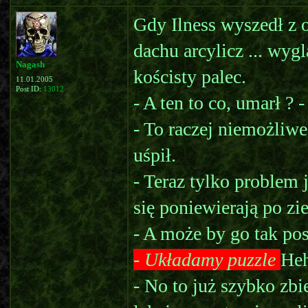
Gdy Ilness wyszedł z o
dachu arcylicz ... wyg
Nagash
kościsty palec.
11.01.2005
Post ID:
13012
- A ten to co, umarł ? -
- To raczej niemożliwe
uśpił.
- Teraz tylko problem 
się poniewierają po zi
- A może by go tak po
- Układamy puzzle
Heh
- No to już szybko zbi