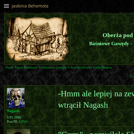
Jaskinia Behemota
Oberża pod
Baśniowe Gawędy -
Osada 'Pazur Behemota'
>
Baśniowe Gawędy
>
Przyb(ó)dówka Gildii Magów
1
-Hmm ale lepiej na zewn
wtrącił Nagash
Nagash
5.01.2005
Post ID:
13004