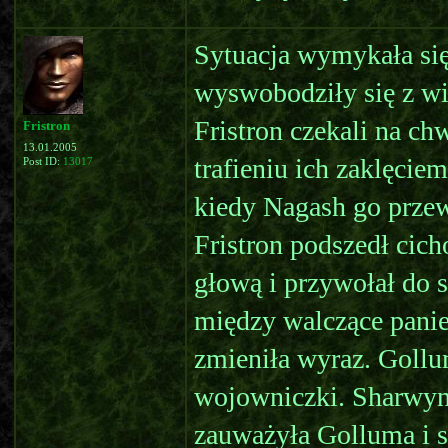
Sytuacja wymykała się
wyswobodziły się z wi
Fristron czekali na ch
Fristron
13.01.2005
trafieniu ich zaklęcie
Post ID:
13017
kiedy Nagash go przew
Fristron podszedł cich
głową i przywołał do 
między walczące pani
zmieniła wyraz. Gollu
wojowniczki. Sharwyn 
zauważyła Golluma i s