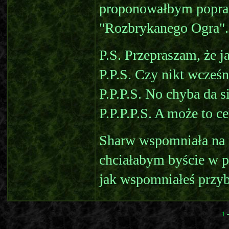
proponowałbym popraw
"Rozbrykanego Ogra".
P.S. Przepraszam, że 
P.P.S. Czy nikt wcześn
P.P.P.S. No chyba da s
P.P.P.P.S. A może to c
Sharw wspomniała na po
chciałabym byście w p
jak wspomniałeś przy
1