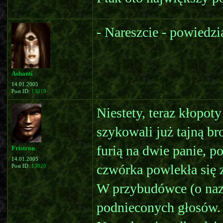
- Nareszcie - powiedzi
Ashanti
14.01.2005
Post ID:
13019
Niestety, teraz kłopot
szykowali już tajną br
furią na dwie panie, p
Fristron
14.01.2005
czwórka powlekła się 
Post ID:
13020
W przybudówce (o nazw
podnieconych głosów. 