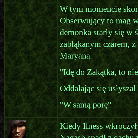
W tym momencie skorp
Obserwujący to mag w
demonka starły się w ś
zabłąkanym czarem, z
Maryana.
"Idę do Zakątka, to ni
Oddalając się usłyszał 
"W samą porę"
Kiedy Ilness wkroczył
Nagash spadł z dachu 