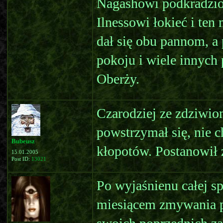
Nagashowi podkradzion
Ilnessowi łokieć i ten
dał się obu pannom, a 
pokoju i wiele innych 
Oberży.
Czarodziej ze zdziwion
powstrzymał się, nie c
Bubeusz
kłopotów. Postanowił 
15.01.2005
Post ID:
13021
Po wyjaśnienu całej s
miesiącem zmywania p