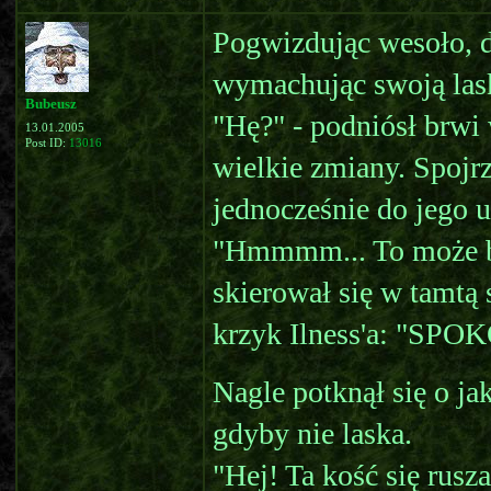
Pogwizdując wesoło, do
wymachując swoją las
Bubeusz
"Hę?" - podniósł brwi 
13.01.2005
Post ID:
13016
wielkie zmiany. Spojr
jednocześnie do jego u
"Hmmmm... To może być
skierował się w tamtą 
krzyk Ilness'a: "SPO
Nagle potknął się o ja
gdyby nie laska.
"Hej! Ta kość się rusza