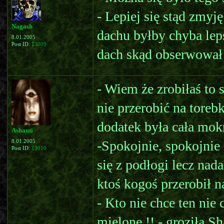
- Lepiej się stąd zmyj
Nagash
dachu byłby chyba leps
8.01.2005
Post ID:
13009
dach skąd obserwował 
- Wiem że zrobiłaś to s
nie przerobić na toreb
dodatek była cała mok
Ashanti
-Spokojnie, spokojnie 
8.01.2005
Post ID:
13010
się z podłogi lecz na
ktoś kogoś przerobił n
- Kto nie chce ten nie
mielone !! - groziła S