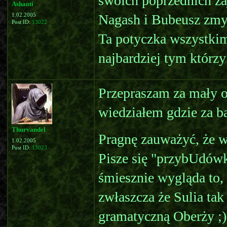
swoich poprzednich za
Ashanti
Nagash i Bubeusz zmy
1.02.2005
Post ID:
13022
Ta potyczka wszystkim
najbardziej tym którzy
Przepraszam za mały o
wiedziałem gdzie za ba
Thurvandel
Pragnę zauważyć, że w 
1.02.2005
Post ID:
13023
Pisze się "przybUdówk
śmiesznie wygląda to, 
zwłaszcza że Sulia tak
gramatyczną Oberży ;)