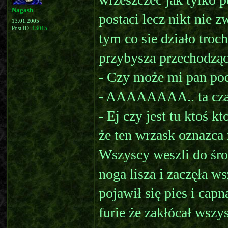
Nagash
postaci lecz nikt nie 
13.01.2005
Post ID:
13015
tym co sie działo troc
przybysza przechodzą
- Czy może mi pan poda
- AAAAAAAA.. ta czasz
- Ej czy jest tu ktoś 
że ten wrzask oznazca n
Wszyscy weszli do śr
noga lisza i zaczęła 
pojawił się pies i cap
furie że zakłócał wsz